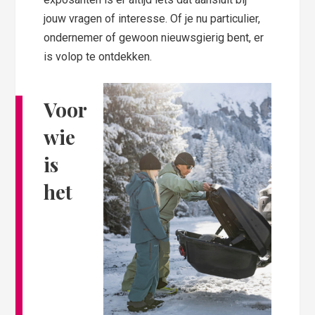
jouw vragen of interesse. Of je nu particulier,
ondernemer of gewoon nieuwsgierig bent, er
is volop te ontdekken.
Voor
wie
is
het