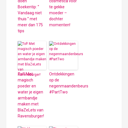
doen
cosmetica voor
Boekentip: ”
te gekke
Vandaag niet
moeder –
thuis ” met
dochter
meer dan 175
momenten!
tips
Tof! Met
Ontdekkingen
magisch
op de
poeder en
negenmaandenbeurs
water je eigen
#PartTwo
armbandje
maken met
BlaZeLets van
Ravensburger!