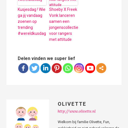
Kusjesdag ! Wie
Shoeby X Freek
ga jij vandaag
Vonk lanceren
zoenen op
samen een
trending
jongenscollectie
#wereldkusdag
voor rangers
met attitude
Delen vinden we super lief
OLIVETTE
http://www.olivette.nl
Welkom bij familie Olivette, Fun,