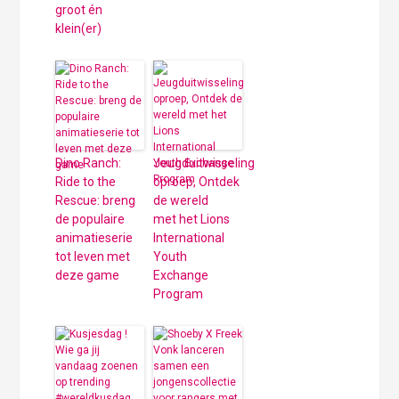
groot én
klein(er)
Dino Ranch:
Jeugduitwisseling
Ride to the
oproep, Ontdek
Rescue: breng
de wereld
de populaire
met het Lions
animatieserie
International
tot leven met
Youth
deze game
Exchange
Program