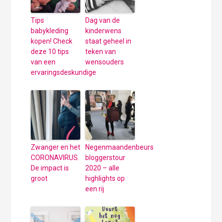
Tips
Dag van de
babykleding
kinderwens
kopen! Check
staat geheel in
deze 10 tips
teken van
van een
wensouders
ervaringsdeskundige
Zwanger en het
Negenmaandenbeurs
CORONAVIRUS.
bloggerstour
De impact is
2020 – alle
groot
highlights op
een rij