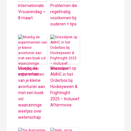
Internationale
Problemen die
Vrouwendag ~
regelmatig
8 maart
voorkomen bij
ouderen + tips
Moedig de
Griezelpret op
experimenten
AMHC in het
van je kleine
Orderbos bij
avonturier aan
Hockeyween &
met een boek
Frightnight
vol
2025 – Inclusief
waanzinnige
Aftermovie
weetjes over
wetenschap