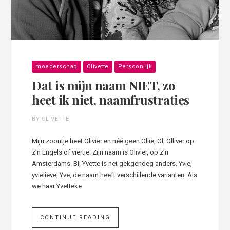
moederschap
Olivette
Persoonlijk
Dat is mijn naam NIET, zo
heet ik niet, naamfrustraties
BY OLIVETTE
Mijn zoontje heet Olivier en néé geen Ollie, Ol, Olliver op
z’n Engels of viertje. Zijn naam is Olivier, op z’n
Amsterdams. Bij Yvette is het gekgenoeg anders. Yvie,
yvielieve, Yve, de naam heeft verschillende varianten. Als
we haar Yvetteke
CONTINUE READING