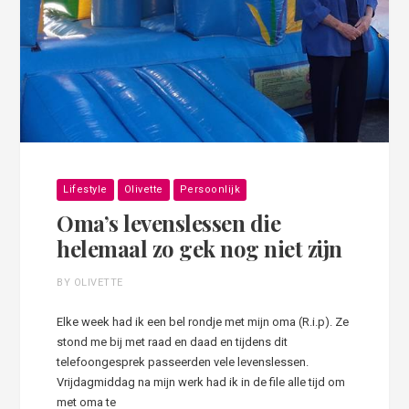
Lifestyle
Olivette
Persoonlijk
Oma’s levenslessen die
helemaal zo gek nog niet zijn
BY OLIVETTE
Elke week had ik een bel rondje met mijn oma (R.i.p). Ze
stond me bij met raad en daad en tijdens dit
telefoongesprek passeerden vele levenslessen.
Vrijdagmiddag na mijn werk had ik in de file alle tijd om
met oma te