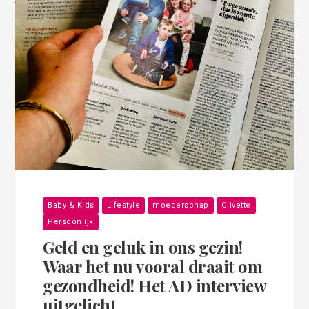
Baby & Kids
Lifestyle
moederschap
Olivette
Persoonlijk
Geld en geluk in ons gezin!
Waar het nu vooral draait om
gezondheid! Het AD interview
uitgelicht