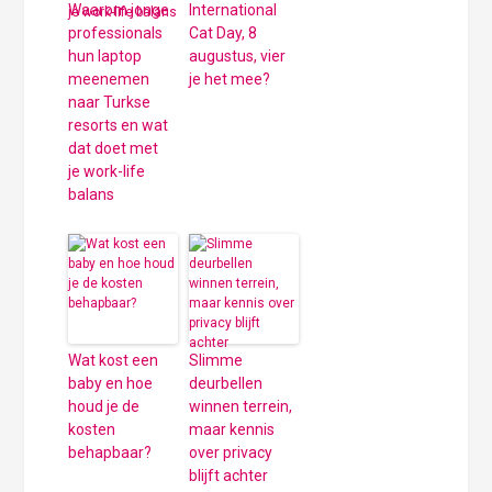
Waarom jonge
International
professionals
Cat Day, 8
hun laptop
augustus, vier
meenemen
je het mee?
naar Turkse
resorts en wat
dat doet met
je work-life
balans
Wat kost een
Slimme
baby en hoe
deurbellen
houd je de
winnen terrein,
kosten
maar kennis
behapbaar?
over privacy
blijft achter