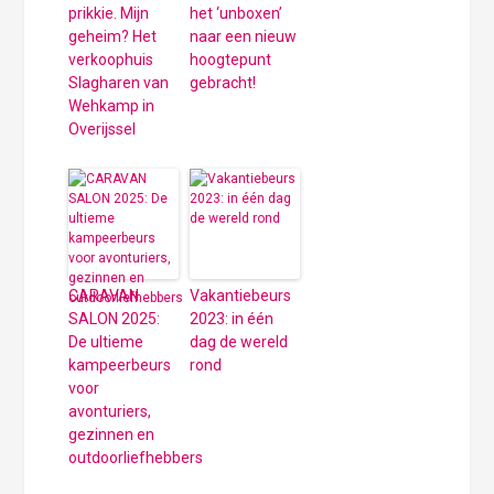
prikkie. Mijn
het ‘unboxen’
geheim? Het
naar een nieuw
verkoophuis
hoogtepunt
Slagharen van
gebracht!
Wehkamp in
Overijssel
CARAVAN
Vakantiebeurs
SALON 2025:
2023: in één
De ultieme
dag de wereld
kampeerbeurs
rond
voor
avonturiers,
gezinnen en
outdoorliefhebbers