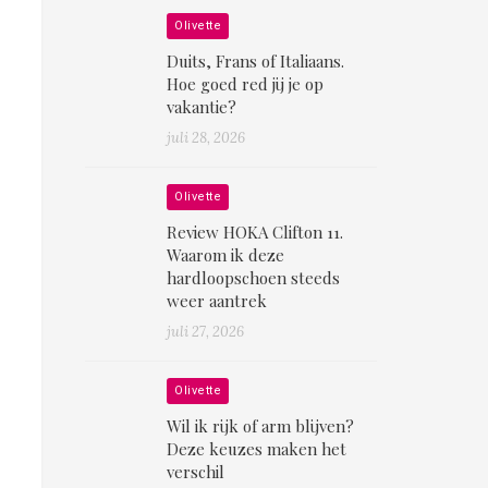
Olivette
Duits, Frans of Italiaans.
Hoe goed red jij je op
vakantie?
juli 28, 2026
Olivette
Review HOKA Clifton 11.
Waarom ik deze
hardloopschoen steeds
weer aantrek
juli 27, 2026
Olivette
Wil ik rijk of arm blijven?
Deze keuzes maken het
verschil