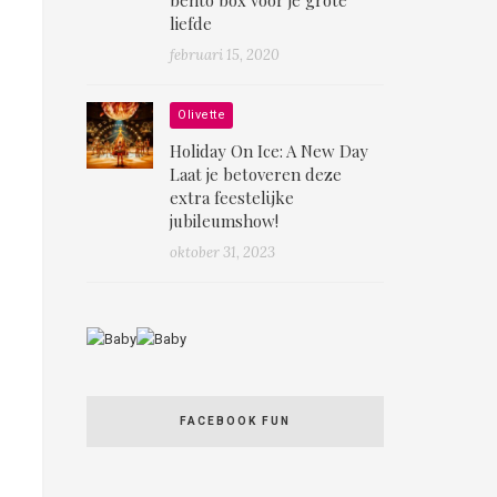
liefde
februari 15, 2020
Olivette
Holiday On Ice: A New Day
Laat je betoveren deze
extra feestelijke
jubileumshow!
oktober 31, 2023
FACEBOOK FUN