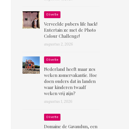
Olivette
Verveelde pubers life hack!
Entertain ze met de Photo
Colour Challenge!
augustus 2, 2026
Olivette
Nederland heeft maar zes
weken zomervakantie. Hoe
doen ouders dat in landen
waar kinderen twaalf
weken vrij zijn?
augustus 1, 2026
Olivette
Domaine de Gavaudun, een