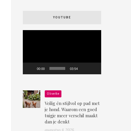
YOUTUBE
Videospeler
00:00
03:54
Olivette
Veilig én stijlvol op pad met
je hond. Waarom een goed
tuigje meer verschil maakt
dan je denkt
augustus 4, 2026