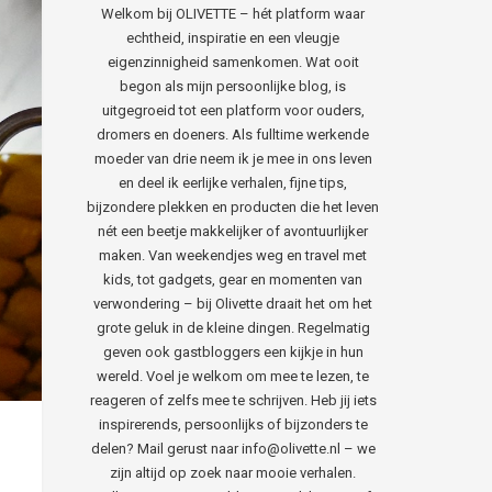
Welkom bij OLIVETTE – hét platform waar
echtheid, inspiratie en een vleugje
eigenzinnigheid samenkomen. Wat ooit
begon als mijn persoonlijke blog, is
uitgegroeid tot een platform voor ouders,
dromers en doeners. Als fulltime werkende
moeder van drie neem ik je mee in ons leven
en deel ik eerlijke verhalen, fijne tips,
bijzondere plekken en producten die het leven
nét een beetje makkelijker of avontuurlijker
maken. Van weekendjes weg en travel met
kids, tot gadgets, gear en momenten van
verwondering – bij Olivette draait het om het
grote geluk in de kleine dingen. Regelmatig
geven ook gastbloggers een kijkje in hun
wereld. Voel je welkom om mee te lezen, te
reageren of zelfs mee te schrijven. Heb jij iets
inspirerends, persoonlijks of bijzonders te
delen? Mail gerust naar info@olivette.nl – we
zijn altijd op zoek naar mooie verhalen.