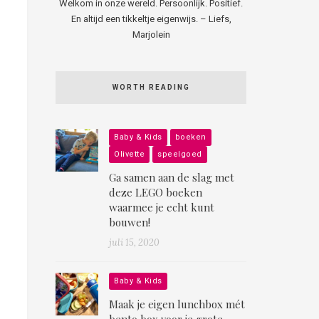
Welkom in onze wereld. Persoonlijk. Positief.
En altijd een tikkeltje eigenwijs. – Liefs,
Marjolein
WORTH READING
Baby & Kids
boeken
Olivette
speelgoed
Ga samen aan de slag met
deze LEGO boeken
waarmee je echt kunt
bouwen!
juli 15, 2020
Baby & Kids
Maak je eigen lunchbox mét
bento box voor je grote