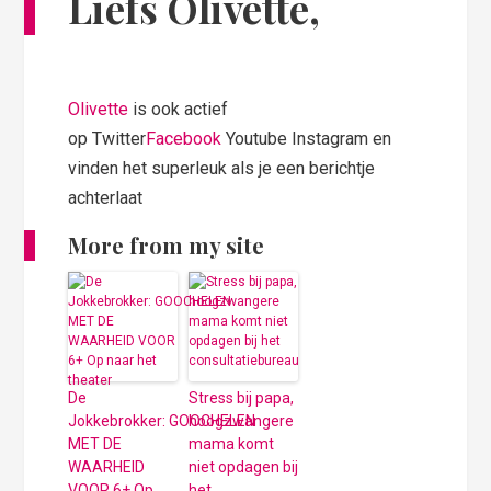
Liefs Olivette,
Olivette
is ook actief
op Twitter
Facebook
Youtube Instagram en
vinden het superleuk als je een berichtje
achterlaat
More from my site
De
Stress bij papa,
Jokkebrokker: GOOCHELEN
hoogzwangere
MET DE
mama komt
WAARHEID
niet opdagen bij
VOOR 6+ Op
het