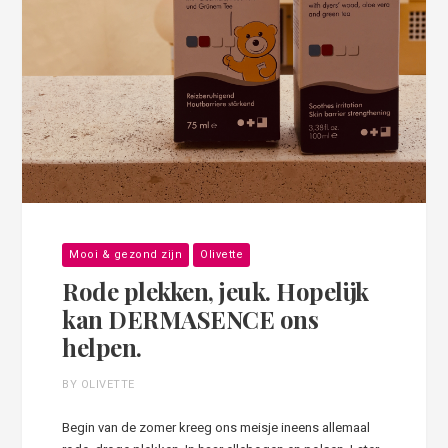
Mooi & gezond zijn
Olivette
Rode plekken, jeuk. Hopelijk
kan DERMASENCE ons
helpen.
BY OLIVETTE
Begin van de zomer kreeg ons meisje ineens allemaal