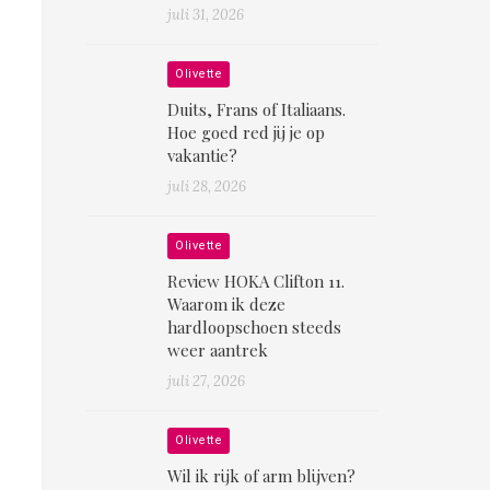
juli 31, 2026
Olivette
Duits, Frans of Italiaans.
Hoe goed red jij je op
vakantie?
juli 28, 2026
Olivette
Review HOKA Clifton 11.
Waarom ik deze
hardloopschoen steeds
weer aantrek
juli 27, 2026
Olivette
Wil ik rijk of arm blijven?