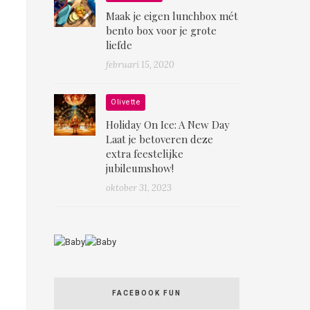
Maak je eigen lunchbox mét
bento box voor je grote
liefde
februari 15, 2020
Olivette
Holiday On Ice: A New Day
Laat je betoveren deze
extra feestelijke
jubileumshow!
oktober 31, 2023
FACEBOOK FUN