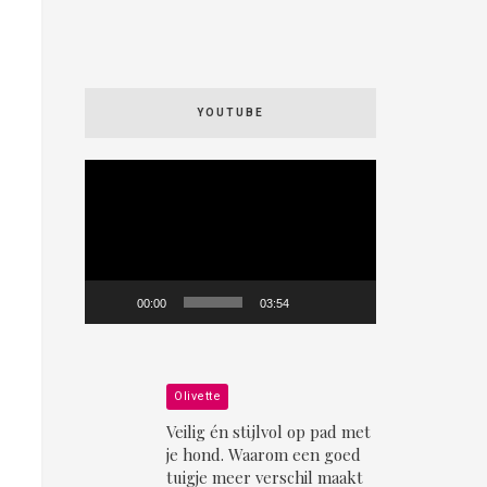
YOUTUBE
Videospeler
00:00
03:54
Olivette
Veilig én stijlvol op pad met
je hond. Waarom een goed
tuigje meer verschil maakt