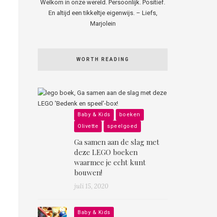
Welkom in onze wereld. Persoonlijk. Positief.
En altijd een tikkeltje eigenwijs. – Liefs,
Marjolein
WORTH READING
Baby & Kids
boeken
Olivette
speelgoed
Ga samen aan de slag met
deze LEGO boeken
waarmee je echt kunt
bouwen!
juli 15, 2020
Baby & Kids