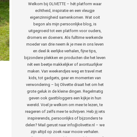
Welkom bij OLIVETTE – hét platform waar
echtheid, inspiratie en een vleugje
eigenzinnigheid samenkomen. Wat ooit
begon als mijn persoonlijke blog, is
uitgegroeid tot een platform voor ouders,
dromers en doeners. Als fulltime werkende
moeder van drie neem ik je mee in ons leven
en deel ik eerlijke verhalen, fijne tips,
bijzondere plekken en producten die het leven
nét een beetje makkelijker of avontuurlijker
maken. Van weekendjes weg en travel met
kids, tot gadgets, gear en momenten van
verwondering – bij Olivette draait het om het
grote geluk in de kleine dingen. Regelmatig
geven ook gastbloggers een kijkje in hun
wereld. Voel je welkom om mee te lezen, te
reageren of zelfs mee te schrijven. Heb jij iets
inspirerends, persoonlijks of bijzonders te
delen? Mail gerust naar info@olivette.nl – we
zijn altijd op zoek naar mooie verhalen.