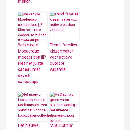
maken
Welke type
Trend: families
Moederdag-
kiezen vaker
moeder ben jij?
voor actieve
Kies het juiste
outdoor
cadeau met
vakantie
deze 8
cadeautips
Het nieuwe
MSC Euribia: