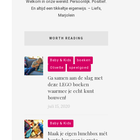
Welkom in onze wereld. Persoonlijk. Positief.
En altijd een tikkeltje eigenwijs. – Liefs,
Marjolein
WORTH READING
Baby & Kids
boeken
Olivette
speelgoed
Ga samen aan de slag met
deze LEGO boeken
waarmee je echt kunt
bouwen!
juli 15, 2020
Baby & Kids
Maak je eigen lunchbox mét
bento box voor je grote