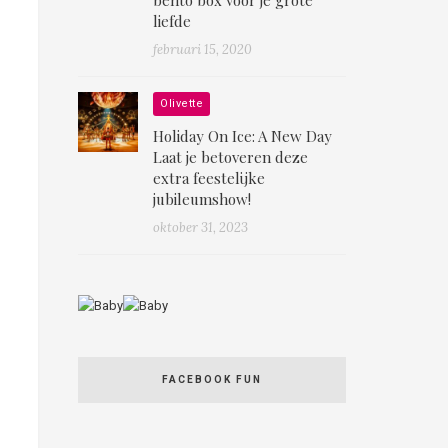
liefde
februari 15, 2020
Olivette
Holiday On Ice: A New Day
Laat je betoveren deze
extra feestelijke
jubileumshow!
oktober 31, 2023
FACEBOOK FUN