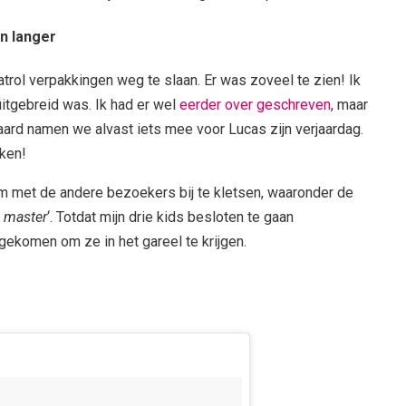
n langer
trol verpakkingen weg te slaan. Er was zoveel te zien! Ik
 uitgebreid was. Ik had er wel
eerder over geschreven
, maar
raard namen we alvast iets mee voor Lucas zijn verjaardag.
aken!
 met de andere bezoekers bij te kletsen, waaronder de
 master
‘. Totdat mijn drie kids besloten te gaan
ekomen om ze in het gareel te krijgen.