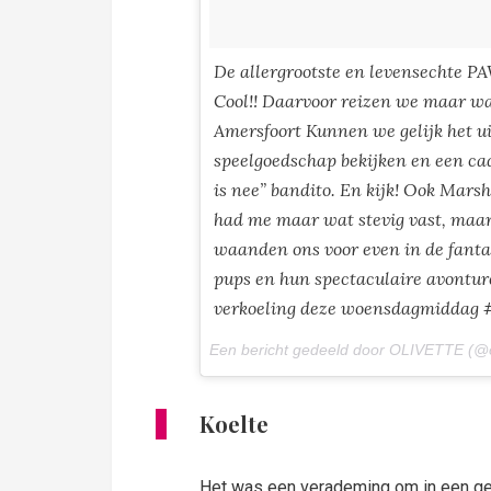
De allergrootste en levensechte PA
Cool!! Daarvoor reizen we maar wa
Amersfoort Kunnen we gelijk het u
speelgoedschap bekijken en een ca
is nee” bandito. En kijk! Ook Mars
had me maar wat stevig vast, maar 
waanden ons voor even in de fantas
pups en hun spectaculaire avonture
verkoeling deze woensdagmiddag
Een bericht gedeeld door OLIVETTE (@o
Koelte
Het was een verademing om in een ge