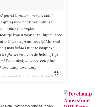
W patrol brandweertruck ooit!!!
t graag voor naar toychamps in
itgebreide & complete
deautje kopen voor onze “bijna Twee
hal & Chase zijn aanwezig! Marshal
hij was helaas niet te koop! We
ierijke wereld van de heldhaftige
n! En dankzij de airco een fijne
 #toychamp toychamp
livettepuntnl) op
25 Jul 2018 om 9:32 (PDT)
koelde Toychamp rond te lopen.