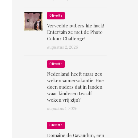
Olivette
Verveelde pubers life hack!
Entertain ze met de Photo
Colour Challenge!
augustus 2, 2026
Olivette
Nederland heeft maar zes
weken zomervakantie. Hoe
doen ouders dat in landen
waar kinderen twaalf
weken vrij zijn?
augustus 1, 2026
Olivette
Domaine de Gavaudun, een