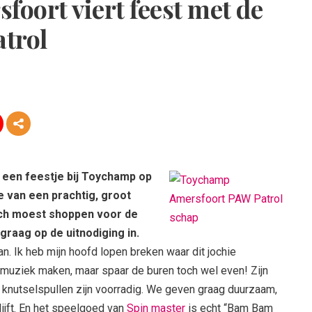
oort viert feest met de
trol
 een feestje bij Toychamp op
e van een prachtig, groot
och moest shoppen voor de
raag op de uitnodiging in.
an. Ik heb mijn hoofd lopen breken waar dit jochie
op muziek maken, maar spaar de buren toch wel even! Zijn
 knutselspullen zijn voorradig. We geven graag duurzaam,
ijft. En het speelgoed van
Spin master
is echt “Bam Bam