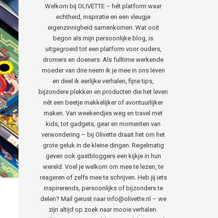
Welkom bij OLIVETTE – hét platform waar
echtheid, inspiratie en een vleugje
eigenzinnigheid samenkomen. Wat ooit
begon als mijn persoonlijke blog, is
uitgegroeid tot een platform voor ouders,
dromers en doeners. Als fulltime werkende
moeder van drie neem ik je mee in ons leven
en deel ik eerlijke verhalen, fijne tips,
bijzondere plekken en producten die het leven
nét een beetje makkelijker of avontuurlijker
maken. Van weekendjes weg en travel met
kids, tot gadgets, gear en momenten van
verwondering – bij Olivette draait het om het
grote geluk in de kleine dingen. Regelmatig
geven ook gastbloggers een kijkje in hun
wereld. Voel je welkom om mee te lezen, te
reageren of zelfs mee te schrijven. Heb jij iets
inspirerends, persoonlijks of bijzonders te
delen? Mail gerust naar info@olivette.nl – we
zijn altijd op zoek naar mooie verhalen.