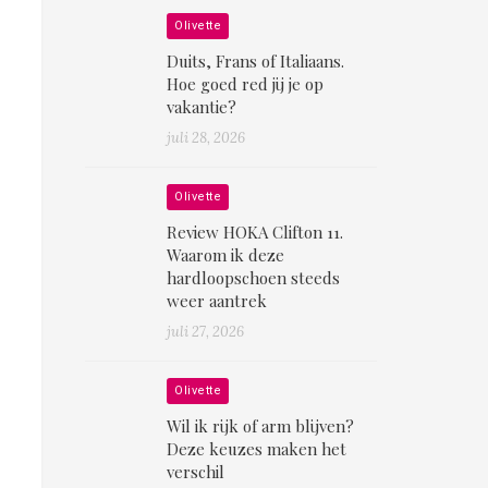
Olivette
Duits, Frans of Italiaans.
Hoe goed red jij je op
vakantie?
juli 28, 2026
Olivette
Review HOKA Clifton 11.
Waarom ik deze
hardloopschoen steeds
weer aantrek
juli 27, 2026
Olivette
Wil ik rijk of arm blijven?
Deze keuzes maken het
verschil