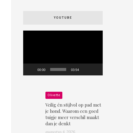
YOUTUBE
Videospeler
00:00
03:54
Olivette
Veilig én stijlvol op pad met
je hond. Waarom een goed
tuigje meer verschil maakt
dan je denkt
augustus 4, 2026