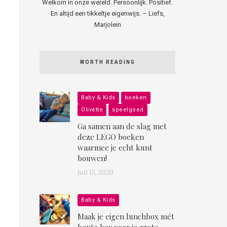
Welkom in onze wereld. Persoonlijk. Positief.
En altijd een tikkeltje eigenwijs. – Liefs,
Marjolein
WORTH READING
Baby & Kids
boeken
Olivette
speelgoed
Ga samen aan de slag met
deze LEGO boeken
waarmee je echt kunt
bouwen!
juli 15, 2020
Baby & Kids
Maak je eigen lunchbox mét
bento box voor je grote