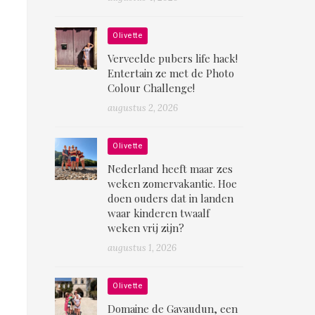
Olivette
Verveelde pubers life hack!
Entertain ze met de Photo
Colour Challenge!
augustus 2, 2026
Olivette
Nederland heeft maar zes
weken zomervakantie. Hoe
doen ouders dat in landen
waar kinderen twaalf
weken vrij zijn?
augustus 1, 2026
Olivette
Domaine de Gavaudun, een