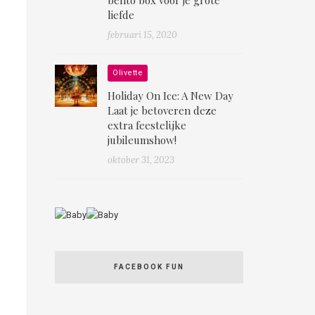
liefde
februari 15, 2020
Olivette
Holiday On Ice: A New Day
Laat je betoveren deze
extra feestelijke
jubileumshow!
oktober 31, 2023
FACEBOOK FUN