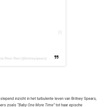
ria River Red (@britneyspears)
epend inzicht in het turbulente leven van Britney Spears,
mers zoals
“Baby One More Time”
tot haar epische