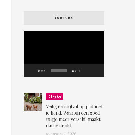
YOUTUBE
Videospeler
00:00
03:54
Olivette
Veilig én stijlvol op pad met
je hond. Waarom een goed
tuigje meer verschil maakt
dan je denkt
augustus 4, 2026