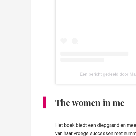
Een bericht gedeeld door Ma
The women in me
Het boek biedt een diepgaand en meesl
van haar vroege successen met num