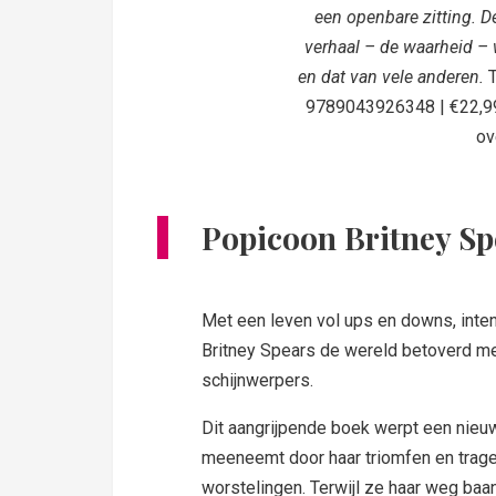
een openbare zitting. D
verhaal – de waarheid – 
en dat van vele anderen.
T
9789043926348 | €22,99 
ov
Popicoon Britney Sp
Met een leven vol ups en downs, inte
Britney Spears de wereld betoverd me
schijnwerpers.
Dit aangrijpende boek werpt een nieuw 
meeneemt door haar triomfen en trage
worstelingen. Terwijl ze haar weg baa