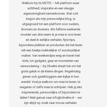
Welkom bij OLIVETTE – hét platform waar
echtheid, inspiratie en een vleugje
eigenzinnigheid samenkomen. Wat ooit
begon als mijn persoonlijke blog, is
uitgegroeid tot een platform voor ouders,
dromers en doeners. Als fulltime werkende
moeder van drie neem ik je mee in ons leven
en deel ik eerlijke verhalen, fijne tips,
bijzondere plekken en producten die het leven
nét een beetje makkelijker of avontuurlijker
maken. Van weekendjes weg en travel met
kids, tot gadgets, gear en momenten van
verwondering – bij Olivette draait het om het
grote geluk in de kleine dingen. Regelmatig
geven ook gastbloggers een kijkje in hun
wereld. Voel je welkom om mee te lezen, te
reageren of zelfs mee te schrijven. Heb jij iets
inspirerends, persoonlijks of bijzonders te
delen? Mail gerust naar info@olivette.nl – we
zijn altijd op zoek naar mooie verhalen.