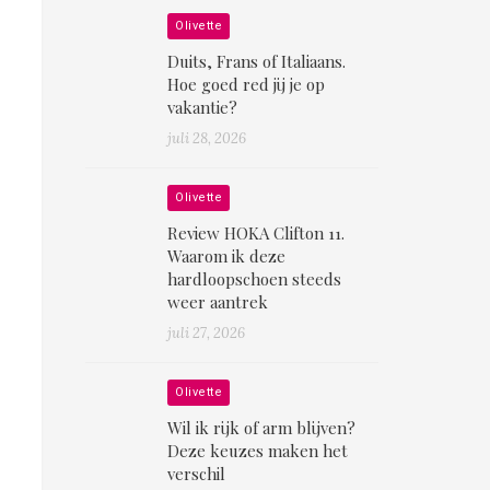
Olivette
Duits, Frans of Italiaans.
Hoe goed red jij je op
vakantie?
juli 28, 2026
Olivette
Review HOKA Clifton 11.
Waarom ik deze
hardloopschoen steeds
weer aantrek
juli 27, 2026
Olivette
Wil ik rijk of arm blijven?
Deze keuzes maken het
verschil