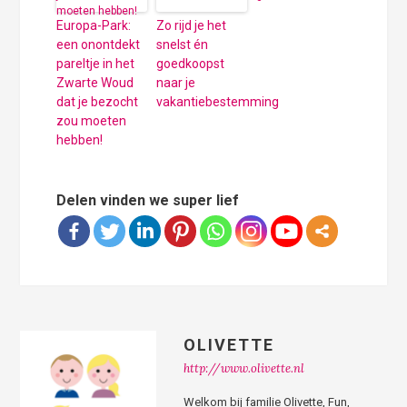
Europa-Park:
Zo rijd je het
een onontdekt
snelst én
pareltje in het
goedkoopst
Zwarte Woud
naar je
dat je bezocht
vakantiebestemming
zou moeten
hebben!
Delen vinden we super lief
OLIVETTE
http://www.olivette.nl
Welkom bij familie Olivette, Fun,