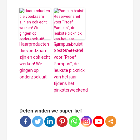
Haarproducten
Pampus bruist!
die voedzaam
Reserveer snel
zijn en ook echt
voor “Proef
werken! We
Pampus”, de
gingen op
leukste picknick
onderzoek uit!
van het jaar
tijdens het
pinksterweekend
Delen vinden we super lief