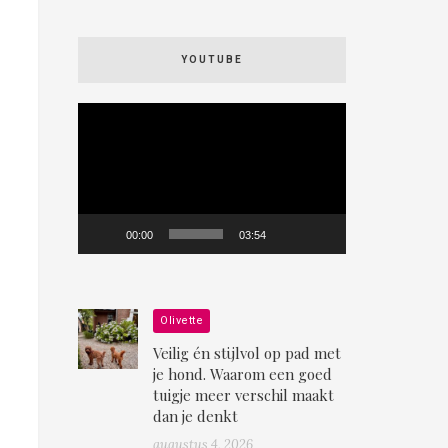
YOUTUBE
Videospeler
00:00
03:54
Olivette
Veilig én stijlvol op pad met
je hond. Waarom een goed
tuigje meer verschil maakt
dan je denkt
augustus 4, 2026