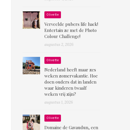
Olivette
Verveelde pubers life hack!
Entertain ze met de Photo
Colour Challenge!
augustus 2, 2026
Olivette
Nederland heeft maar zes
weken zomervakantie. Hoe
doen ouders dat in landen
waar kinderen twaalf
weken vrij zijn?
augustus 1, 2026
Olivette
Domaine de Gavaudun, een