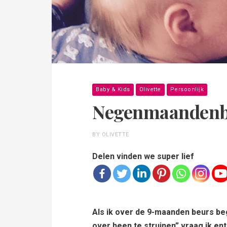
Baby & Kids
Olivette
Persoonlijk
Negenmaandenbe
BY OLIVETTE
Delen vinden we super lief
Als ik over de 9-maanden beurs beg
over heen te struinen” vraag ik en