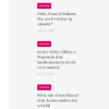
Olivette
Duits, Frans of Italiaans.
Hoe goed red jij je op
vakantie?
juli 28, 2026
Olivette
Review HOKA Clifton 11.
Waarom ik deze
hardloopschoen steeds
weer aantrek
juli 27, 2026
Olivette
Wil ik rijk of arm blijven?
Deze keuzes maken het
verschil