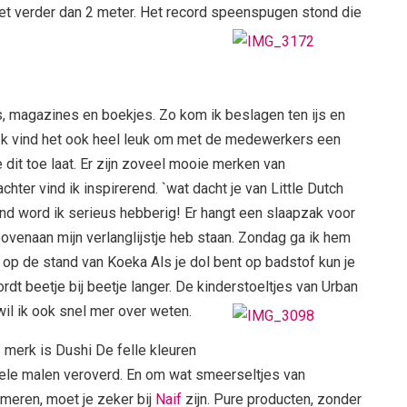
t verder dan 2 meter. Het record speenspugen stond die
rs, magazines en boekjes. Zo kom ik beslagen ten ijs en
Ik vind het ook heel leuk om met de medewerkers een
 dit toe laat. Er zijn zoveel mooie merken van
ter vind ik inspirerend. `wat dacht je van Little Dutch
nd word ik serieus hebberig! Er hangt
een slaapzak voor
bovenaan mijn verlanglijstje heb staan. Zondag ga ik hem
 op de stand van Koeka Als je dol bent op badstof kun je
wordt beetje bij beetje langer. De kinderstoeltjes van Urban
wil ik ook snel mer over weten.
 merk is Dushi De felle kleuren
ele malen veroverd. En om wat smeerseltjes van
meren, moet je zeker bij
Naif
zijn. Pure producten, zonder