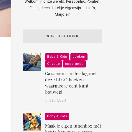
Welkom in onze wereld. Persoonlijk. Positief.
En altijd een tikkeltje eigenwijs. – Liefs,
Marjolein
WORTH READING
Baby & Kids
boeken
Olivette
speelgoed
Ga samen aan de slag met
deze LEGO boeken
waarmee je echt kunt
bouwen!
juli 15, 2020
Baby & Kids
Maak je eigen lunchbox mét
bento box voor je grote