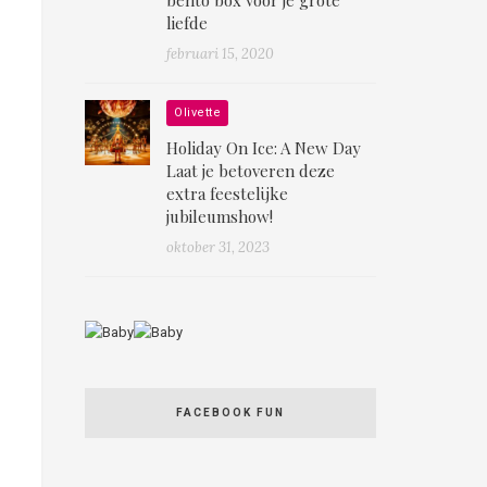
liefde
februari 15, 2020
Olivette
Holiday On Ice: A New Day
Laat je betoveren deze
extra feestelijke
jubileumshow!
oktober 31, 2023
FACEBOOK FUN