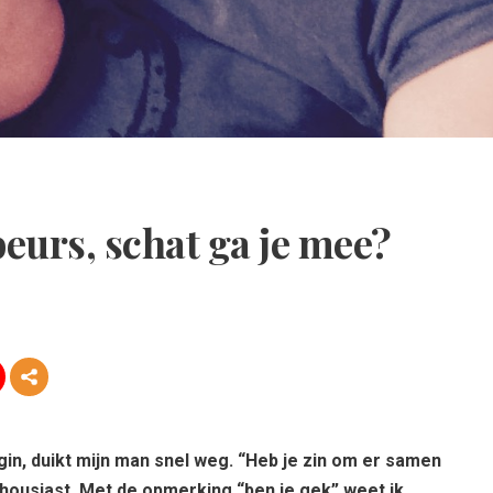
urs, schat ga je mee?
in, duikt mijn man snel weg. “Heb je zin om er samen
thousiast. Met de opmerking “ben je gek” weet ik