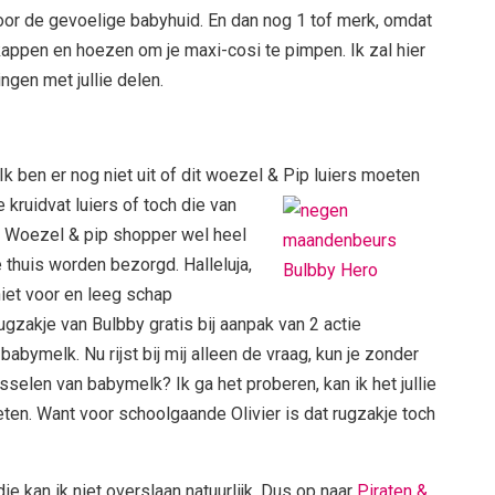
r de gevoelige babyhuid. En dan nog 1 tof merk, omdat
e kappen en hoezen om je maxi-cosi te pimpen. Ik zal hier
ngen met jullie delen.
)Ik ben er nog niet uit of dit woezel & Pip luiers moeten
 kruidvat luiers of toch die van
de Woezel & pip shopper wel heel
e thuis worden bezorgd. Halleluja,
iet voor en leeg schap
rugzakje van Bulbby gratis bij aanpak
van 2 actie
abymelk. Nu rijst bij mij alleen de vraag, kun je zonder
selen van babymelk? Ik ga het proberen, kan ik het jullie
weten. Want voor schoolgaande Olivier is dat rugzakje toch
die kan ik niet overslaan natuurlijk. Dus op naar
Piraten &