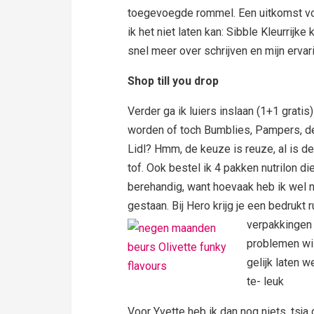
toegevoegde rommel. Een uitkomst voo
ik het niet laten kan: Sibble Kleurrijk
snel meer over schrijven en mijn ervari
Shop till you drop
Verder ga ik luiers inslaan (1+1 gratis
worden of toch Bumblies, Pampers,
de
Lidl? Hmm, de keuze is reuze, al is 
tof. Ook bestel ik 4 pakken nutrilon di
berehandig, want hoevaak heb ik wel n
gestaan. Bij Hero krijg je een bedrukt 
verpakkingen b
problemen wis
gelijk laten 
te- leuk
Voor Yvette heb ik dan nog niets, tsja 