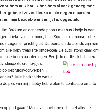
 voor hem nu klaar. Ik heb hem al vaak genoeg mee
ant er gebeurt zoveel leuks op de negen maanden
t en mijn bezoek-
wensenlijst is opgesteld.
Jim Bakkum en dansende papa’s met hun kindje in een
gere Lieke van Lexmond, Lisa Sips en o.a mama-to-be
ands zagen er prachtig uit. De beurs en de stands zijn ruim
 om alle baby trends te ontdekken. De auto stond klaar om
sche beurs aanbiedingen. Eerlijk is eerlijk, ik heb niets
ndy slaapzak, créme-pjes,
ng op gebruiksvoorwerpen …
er niet? Mijn banksaldo was al
e de pas van mijn hubby heb weten te confisqueren … to
n op pad gaan. “ Mam…Je hoeft me echt niet alles te