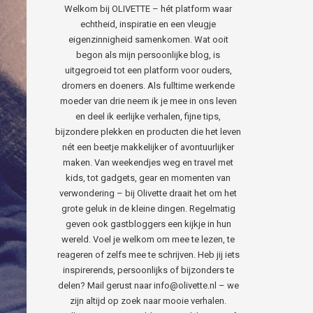
Welkom bij OLIVETTE – hét platform waar
echtheid, inspiratie en een vleugje
eigenzinnigheid samenkomen. Wat ooit
begon als mijn persoonlijke blog, is
uitgegroeid tot een platform voor ouders,
dromers en doeners. Als fulltime werkende
moeder van drie neem ik je mee in ons leven
en deel ik eerlijke verhalen, fijne tips,
bijzondere plekken en producten die het leven
nét een beetje makkelijker of avontuurlijker
maken. Van weekendjes weg en travel met
kids, tot gadgets, gear en momenten van
verwondering – bij Olivette draait het om het
grote geluk in de kleine dingen. Regelmatig
geven ook gastbloggers een kijkje in hun
wereld. Voel je welkom om mee te lezen, te
reageren of zelfs mee te schrijven. Heb jij iets
inspirerends, persoonlijks of bijzonders te
delen? Mail gerust naar info@olivette.nl – we
zijn altijd op zoek naar mooie verhalen.