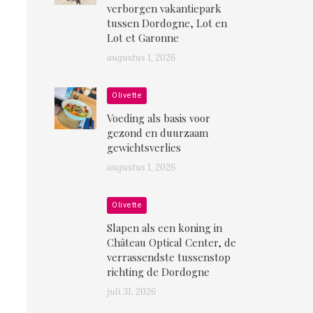
verborgen vakantiepark
tussen Dordogne, Lot en
Lot et Garonne
augustus 1, 2026
Olivette
Voeding als basis voor
gezond en duurzaam
gewichtsverlies
augustus 1, 2026
Olivette
Slapen als een koning in
Château Optical Center, de
verrassendste tussenstop
richting de Dordogne
juli 31, 2026