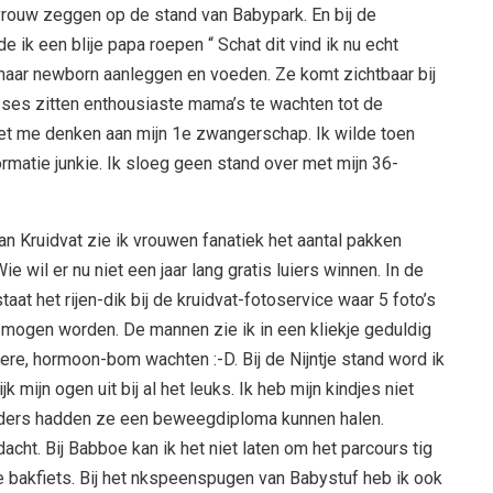
rouw zeggen op de stand van Babypark. En bij de
e ik een blije papa roepen “ Schat dit vind ik nu echt
 haar newborn aanleggen en voeden. Ze komt zichtbaar bij
asses zitten enthousiaste mama’s te wachten tot de
oet me denken aan mijn 1e zwangerschap. Ik wilde toen
rmatie junkie. Ik sloeg geen stand over met mijn 36-
van Kruidvat zie ik vrouwen fanatiek het aantal pakken
 Wie wil er nu niet een jaar lang gratis luiers winnen. In de
aat het rijen-dik bij de kruidvat-fotoservice waar 5 foto’s
t mogen worden. De mannen zie ik in een kliekje geduldig
re, hormoon-bom wachten :-D. Bij de Nijntje stand word ik
jk mijn ogen uit bij al het leuks. Ik heb mijn kindjes niet
ders hadden ze een beweegdiploma kunnen halen.
acht. Bij Babboe kan ik het niet laten om het parcours tig
 bakfiets. Bij het nkspeenspugen van Babystuf heb ik ook