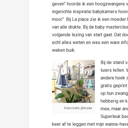
geven” hoorde ik een hoogzwangere v
ingerichte inspiratie babykamers hoord
mooi” Bij La place zie ik een moeder
van alle drukte. Bij de baby mastercl
volgende lezing van start gaat. Dat d
echt alles weten en was een ware info
weken buik.
Bij de stand 
luiers tellen.
andere hoek st
gratis geprin
op hun zwange
hebberig en ki
mee, maar an
Fotocredits @Koeka
Superleuk bed
keer af te leggen met mijn wanne-have