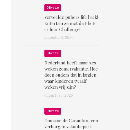
Olivette
Verveelde pubers life hack!
Entertain ze met de Photo
Colour Challenge!
augustus 2, 2026
Olivette
Nederland heeft maar zes
weken zomervakantie. Hoe
doen ouders dat in landen
waar kinderen twaalf
weken vrij zijn?
augustus 1, 2026
Olivette
Domaine de Gavaudun, een
verborgen vakantiepark