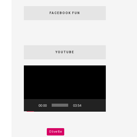
FACEBOOK FUN
YOUTUBE
Videospeler
00:00
03:54
Olivette