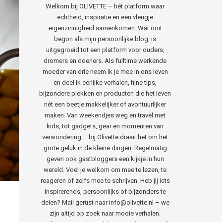
Welkom bij OLIVETTE – hét platform waar
echtheid, inspiratie en een vleugje
eigenzinnigheid samenkomen. Wat ooit
begon als mijn persoonlijke blog, is
uitgegroeid tot een platform voor ouders,
dromers en doeners. Als fulltime werkende
moeder van drie neem ik je mee in ons leven
en deel ik eerlijke verhalen, fijne tips,
bijzondere plekken en producten die het leven
nét een beetje makkelijker of avontuurlijker
maken. Van weekendjes weg en travel met
kids, tot gadgets, gear en momenten van
verwondering – bij Olivette draait het om het
grote geluk in de kleine dingen. Regelmatig
geven ook gastbloggers een kijkje in hun
wereld. Voel je welkom om mee te lezen, te
reageren of zelfs mee te schrijven. Heb jij iets
inspirerends, persoonlijks of bijzonders te
delen? Mail gerust naar info@olivette.nl – we
zijn altijd op zoek naar mooie verhalen.