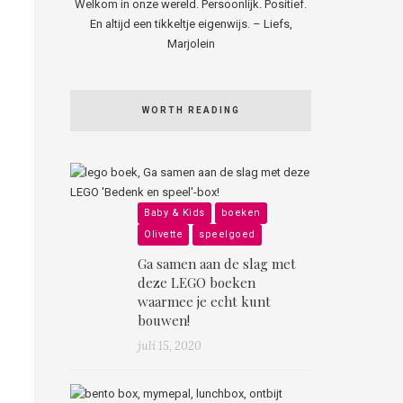
Welkom in onze wereld. Persoonlijk. Positief.
En altijd een tikkeltje eigenwijs. – Liefs,
Marjolein
WORTH READING
Baby & Kids
boeken
Olivette
speelgoed
Ga samen aan de slag met
deze LEGO boeken
waarmee je echt kunt
bouwen!
juli 15, 2020