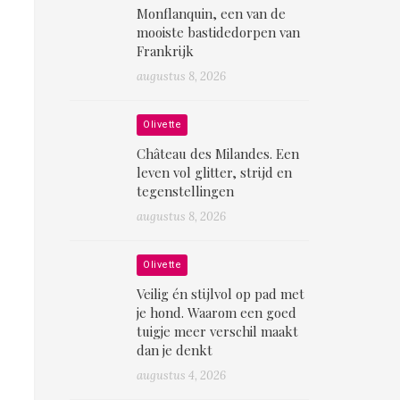
Monflanquin, een van de
mooiste bastidedorpen van
Frankrijk
augustus 8, 2026
Olivette
Château des Milandes. Een
leven vol glitter, strijd en
tegenstellingen
augustus 8, 2026
Olivette
Veilig én stijlvol op pad met
je hond. Waarom een goed
tuigje meer verschil maakt
dan je denkt
augustus 4, 2026