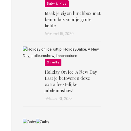
Baby & Kids
Maak je eigen lunchbox mét
bento box voor je grote
liefde
februari 15, 2020
Olivette
Holiday On Ice: A New Day
Laat je betoveren deze
extra feestelijke
jubileumshow!
oktober 31, 2023