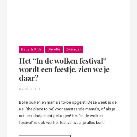
Baby & Kids
Olivette
Zwanger
Het “In de wolken festival”
wordt een feestje, zien we je
daar?
BY OLIVETTE
Bolle buiken en mama’s to-be opgelet! Deze week is de
Rai “the place to be’ voor aanstaande mama’s, of als je
net een kindje hebt gekregen! Het ”In de wolken
festival” is ook wel hét festival waar je alles kunt