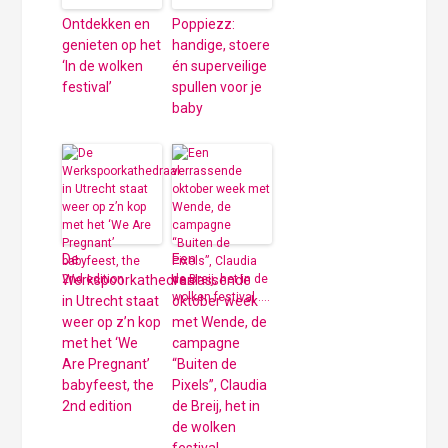
Ontdekken en
Poppiezz:
genieten op het
handige, stoere
‘In de wolken
én superveilige
festival’
spullen voor je
baby
De
Een
Werkspoorkathedraal
verrassende
in Utrecht staat
oktober week
weer op z’n kop
met Wende, de
met het ‘We
campagne
Are Pregnant’
“Buiten de
babyfeest, the
Pixels”, Claudia
2nd edition
de Breij, het in
de wolken