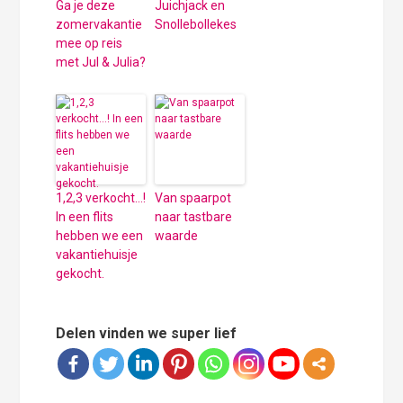
Ga je deze
Juichjack en
zomervakantie
Snollebollekes
mee op reis
met Jul & Julia?
1,2,3 verkocht…!
Van spaarpot
In een flits
naar tastbare
hebben we een
waarde
vakantiehuisje
gekocht.
Delen vinden we super lief