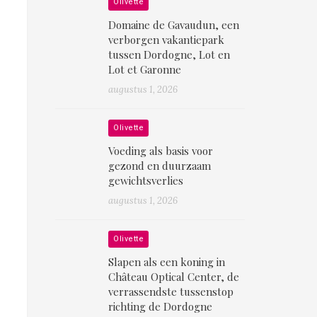
Olivette
Domaine de Gavaudun, een
verborgen vakantiepark
tussen Dordogne, Lot en
Lot et Garonne
augustus 1, 2026
Olivette
Voeding als basis voor
gezond en duurzaam
gewichtsverlies
augustus 1, 2026
Olivette
Slapen als een koning in
Château Optical Center, de
verrassendste tussenstop
richting de Dordogne