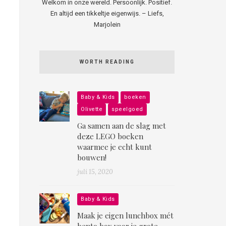
Welkom in onze wereld. Persoonlijk. Positief.
En altijd een tikkeltje eigenwijs. – Liefs,
Marjolein
WORTH READING
Baby & Kids
boeken
Olivette
speelgoed
Ga samen aan de slag met
deze LEGO boeken
waarmee je echt kunt
bouwen!
juli 15, 2020
Baby & Kids
Maak je eigen lunchbox mét
bento box voor je grote