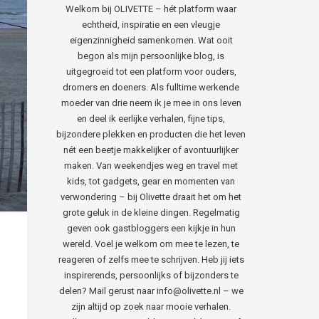
Welkom bij OLIVETTE – hét platform waar
echtheid, inspiratie en een vleugje
eigenzinnigheid samenkomen. Wat ooit
begon als mijn persoonlijke blog, is
uitgegroeid tot een platform voor ouders,
dromers en doeners. Als fulltime werkende
moeder van drie neem ik je mee in ons leven
en deel ik eerlijke verhalen, fijne tips,
bijzondere plekken en producten die het leven
nét een beetje makkelijker of avontuurlijker
maken. Van weekendjes weg en travel met
kids, tot gadgets, gear en momenten van
verwondering – bij Olivette draait het om het
grote geluk in de kleine dingen. Regelmatig
geven ook gastbloggers een kijkje in hun
wereld. Voel je welkom om mee te lezen, te
reageren of zelfs mee te schrijven. Heb jij iets
inspirerends, persoonlijks of bijzonders te
delen? Mail gerust naar info@olivette.nl – we
zijn altijd op zoek naar mooie verhalen.