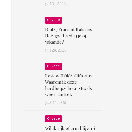
juli 31, 2026
Olivette
Duits, Frans of Italiaans.
Hoe goed red jij je op
vakantie?
juli 28, 2026
Olivette
Review HOKA Clifton 11.
Waarom ik deze
hardloopschoen steeds
weer aantrek
juli 27, 2026
Olivette
Wil ik rijk of arm blijven?