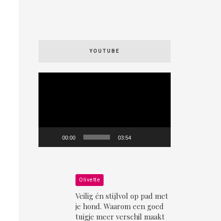
YOUTUBE
Videospeler
00:00
03:54
Olivette
Veilig én stijlvol op pad met
je hond. Waarom een goed
tuigje meer verschil maakt