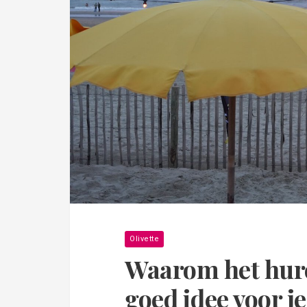
Olivette
Waarom het hur
goed idee voor j