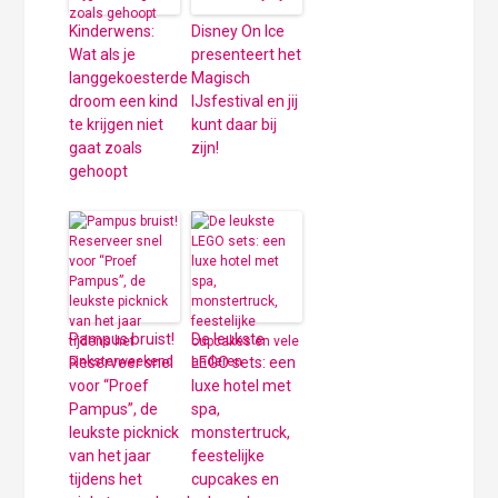
Kinderwens:
Disney On Ice
Wat als je
presenteert het
langgekoesterde
Magisch
droom een kind
IJsfestival en jij
te krijgen niet
kunt daar bij
gaat zoals
zijn!
gehoopt
Pampus bruist!
De leukste
Reserveer snel
LEGO sets: een
voor “Proef
luxe hotel met
Pampus”, de
spa,
leukste picknick
monstertruck,
van het jaar
feestelijke
tijdens het
cupcakes en