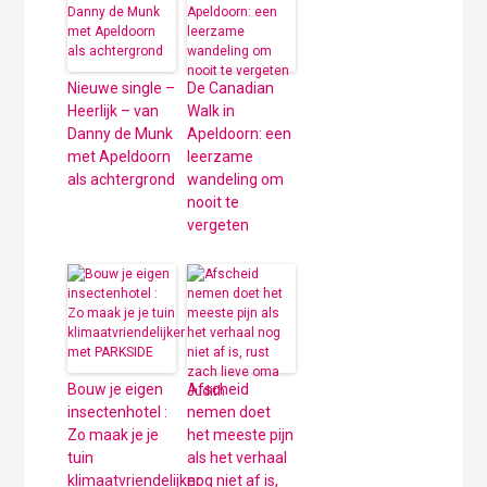
Nieuwe single –
De Canadian
Heerlijk – van
Walk in
Danny de Munk
Apeldoorn: een
met Apeldoorn
leerzame
als achtergrond
wandeling om
nooit te
vergeten
Bouw je eigen
Afscheid
insectenhotel :
nemen doet
Zo maak je je
het meeste pijn
tuin
als het verhaal
klimaatvriendelijker
nog niet af is,