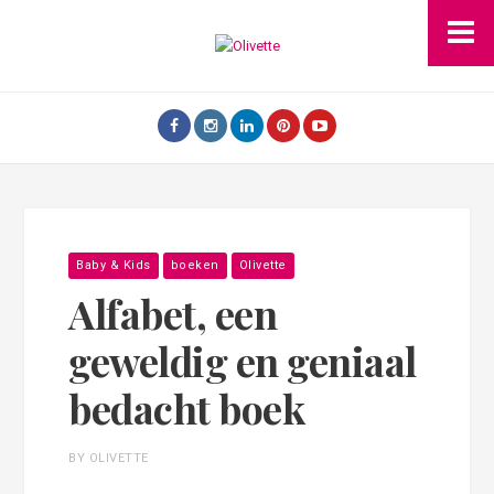
Baby & Kids
boeken
Olivette
Alfabet, een
geweldig en geniaal
bedacht boek
BY OLIVETTE