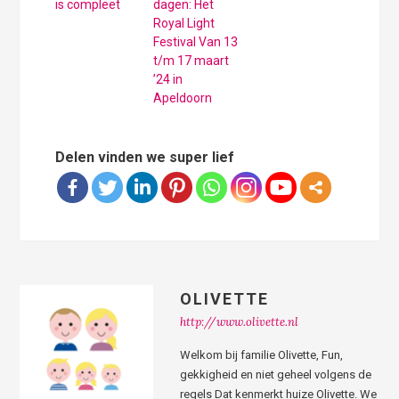
is compleet
dagen: Het
Royal Light
Festival Van 13
t/m 17 maart
’24 in
Apeldoorn
Delen vinden we super lief
OLIVETTE
http://www.olivette.nl
Welkom bij familie Olivette, Fun,
gekkigheid en niet geheel volgens de
regels Dat kenmerkt huize Olivette. We