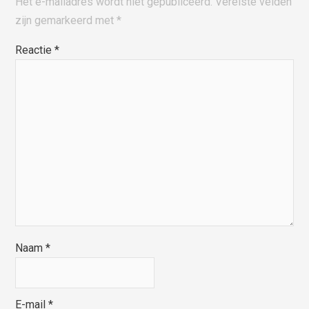
Het e-mailadres wordt niet gepubliceerd.
Vereiste velden
zijn gemarkeerd met
*
Reactie
*
Naam
*
E-mail
*