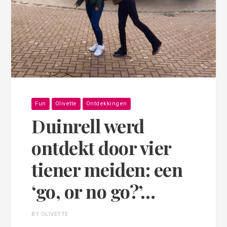
Fun
Olivette
Ontdekkingen
Duinrell werd
ontdekt door vier
tiener meiden: een
‘go, or no go?’…
BY OLIVETTE