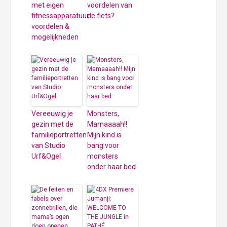
met eigen
voordelen van
fitnessapparatuur:
de fiets?
voordelen &
mogelijkheden
Vereeuwig je
Monsters,
gezin met de
Mamaaaah!!
familieportretten
Mijn kind is
van Studio
bang voor
Urf&Ogel
monsters
onder haar bed