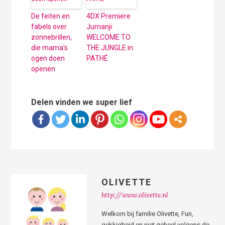
De feiten en
4DX Premiere
fabels over
Jumanji:
zonnebrillen,
WELCOME TO
die mama’s
THE JUNGLE in
ogen doen
PATHÉ
openen
Delen vinden we super lief
OLIVETTE
http://www.olivette.nl
Welkom bij familie Olivette, Fun,
gekkigheid en niet geheel volgens de