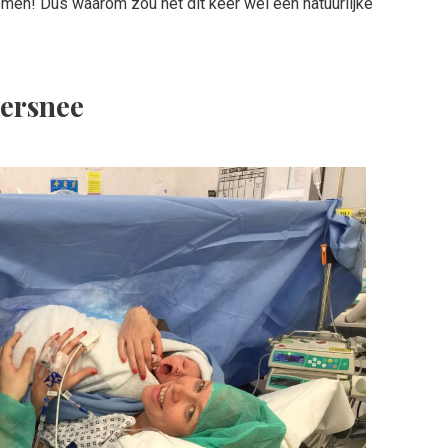
en! Dus waarom zou het dit keer wel een natuurlijke
ersnee