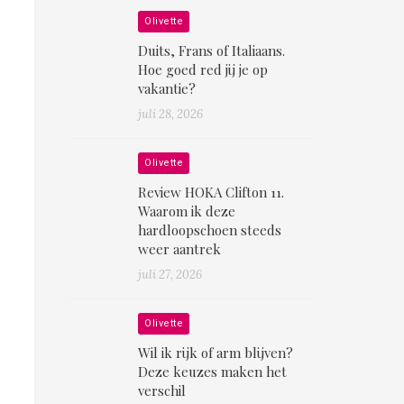
Olivette
Duits, Frans of Italiaans.
Hoe goed red jij je op
vakantie?
juli 28, 2026
Olivette
Review HOKA Clifton 11.
Waarom ik deze
hardloopschoen steeds
weer aantrek
juli 27, 2026
Olivette
Wil ik rijk of arm blijven?
Deze keuzes maken het
verschil