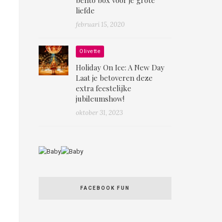
liefde
februari 15, 2020
Olivette
Holiday On Ice: A New Day
Laat je betoveren deze
extra feestelijke
jubileumshow!
oktober 31, 2023
FACEBOOK FUN