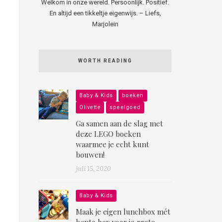
Welkom in onze wereld. Persoonlijk. Positief.
En altijd een tikkeltje eigenwijs. – Liefs,
Marjolein
WORTH READING
Baby & Kids
boeken
Olivette
speelgoed
Ga samen aan de slag met
deze LEGO boeken
waarmee je echt kunt
bouwen!
juli 15, 2020
Baby & Kids
Maak je eigen lunchbox mét
bento box voor je grote