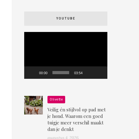
YOUTUBE
Videospeler
00:00
03:54
Olivette
Veilig én stijlvol op pad met
je hond. Waarom een goed
tuigje meer verschil maakt
dan je denkt
augustus 4, 2026