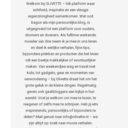
Welkom bij OLIVETTE – hét platform waar
echtheid, inspiratie en een vleugje
eigenzinnigheid samenkomen. Wat ooit
begon als mijn persoonlijke blog, is
uitgegroeid tot een platform voor ouders,
dromers en doeners. Als fulltime werkende
moeder van drie neem ik je mee in ons leven
en deel ik eerlijke verhalen, fijne tips,
bijzondere plekken en producten die het leven
nét een beetje makkelijker of avontuurlijker
maken. Van weekendjes weg en travel met
kids, tot gadgets, gear en momenten van
verwondering – bij Olivette draait het om het
grote geluk in de kleine dingen. Regelmatig
geven ook gastbloggers een kijkje in hun
wereld. Voel je welkom om mee te lezen, te
reageren of zelfs mee te schrijven. Heb jij iets
inspirerends, persoonlijks of bijzonders te
delen? Mail gerust naar info@olivette.nl – we
zijn altijd op zoek naar mooie verhalen.