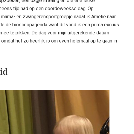
opzoeken, een dagje Efteling en die ene leuke
 ineens tijd had op een doordeweekse dag. Op
n mama- en zwangerensportgroepje nadat ik Amelie naar
de de bioscoopagenda want dit vond ik een prima excuus
mee te pikken. De dag voor mijn uitgerekende datum
 omdat het zo heerlijk is om even helemaal op te gaan in
id