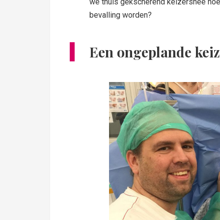
we thuis gekscherend keizersnee noem
bevalling worden?
Een ongeplande keiz