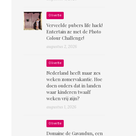
Olivette
Verveelde pubers life hack!
Entertain ze met de Photo
Colour Challenge!
augustus 2, 2026
Olivette
Nederland heeft maar zes
weken zomervakantie. Hoe
doen ouders dat in landen
waar kinderen twaalf
weken vrij zijn?
augustus 1, 2026
Olivette
Domaine de Gavaudun, een