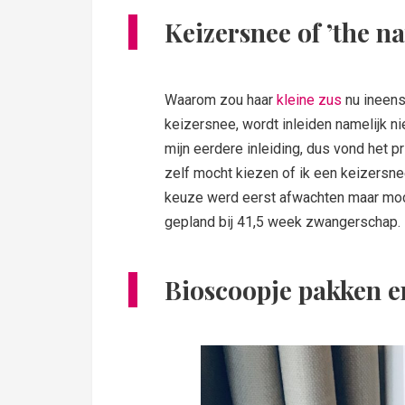
Keizersnee of ’the n
Waarom zou haar
kleine zus
nu ineens
keizersnee, wordt inleiden namelijk n
mijn eerdere inleiding, dus vond het pr
zelf mocht kiezen of ik een keizersnee
keuze werd eerst afwachten maar moch
gepland bij 41,5 week zwangerschap.
Bioscoopje pakken en