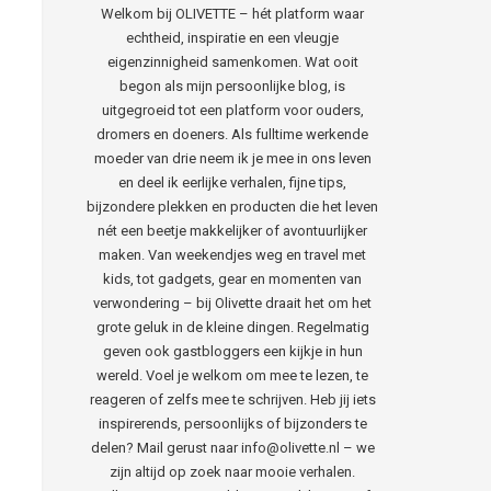
Welkom bij OLIVETTE – hét platform waar
echtheid, inspiratie en een vleugje
eigenzinnigheid samenkomen. Wat ooit
begon als mijn persoonlijke blog, is
uitgegroeid tot een platform voor ouders,
dromers en doeners. Als fulltime werkende
moeder van drie neem ik je mee in ons leven
en deel ik eerlijke verhalen, fijne tips,
bijzondere plekken en producten die het leven
nét een beetje makkelijker of avontuurlijker
maken. Van weekendjes weg en travel met
kids, tot gadgets, gear en momenten van
verwondering – bij Olivette draait het om het
grote geluk in de kleine dingen. Regelmatig
geven ook gastbloggers een kijkje in hun
wereld. Voel je welkom om mee te lezen, te
reageren of zelfs mee te schrijven. Heb jij iets
inspirerends, persoonlijks of bijzonders te
delen? Mail gerust naar info@olivette.nl – we
zijn altijd op zoek naar mooie verhalen.