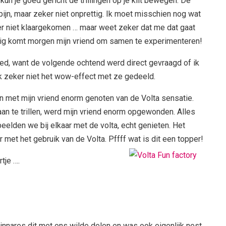
 kun je goed gericht de trillingen op je klit bewegen. De
ijn, maar zeker niet onprettig. Ik moet misschien nog wat
er niet klaargekomen … maar weet zeker dat me dat gaat
kkig komt morgen mijn vriend om samen te experimenteren!
ed, want de volgende ochtend werd direct gevraagd of ik
ok zeker niet het wow-effect met ze gedeeld.
met mijn vriend enorm genoten van de Volta sensatie.
aan te trillen, werd mijn vriend enorm opgewonden. Alles
eelden we bij elkaar met de volta, echt genieten. Het
 met het gebruik van de Volta. Pffff wat is dit een topper!
tje ….
nnares dit met ons wilde delen en was ook eigenlijk nest