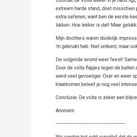
Doordat de Volta lekker in je hand ligt,
extreem harde stand, doet misschien p
extra oefenen, want ben de eerste ke
lukken. Hoe lekker is dat! Maar gelu
Mijn dochters waren duidelijk impress
‘m gebruikt heb. Niet ontkent, maar o
De volgende avond weer feest! Samen 
Door de volta flapjes tegen de ballen 
werd veel gevoeliger. Over en weer sp
klaarkomen beleef je nog veel intenser
Conclusie: De volta is zeker een blijver
Anoniem
———————————————————
We vonden het echt supertof dat de wi