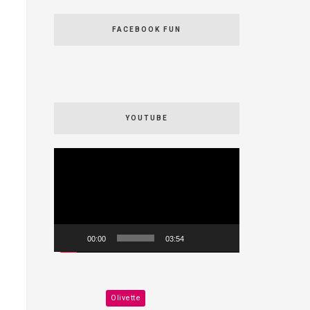
FACEBOOK FUN
YOUTUBE
Videospeler
00:00
03:54
Olivette