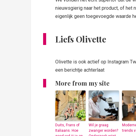
nieuwsgierig naar het product, of het n
eigenlijk geen toegevoegde waarde hee
Liefs Olivette
Olivette is ook actief op Instagram Tw
een berichtje achterlaat
More from my site
Duits, Frans of
Wil je graag
Moderne
Italiaans. Hoe
zwanger worden?
trends 
goed red jij je op
Onderzoek wijst