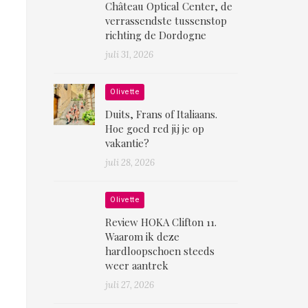
Château Optical Center, de
verrassendste tussenstop
richting de Dordogne
juli 31, 2026
Olivette
Duits, Frans of Italiaans.
Hoe goed red jij je op
vakantie?
juli 28, 2026
Olivette
Review HOKA Clifton 11.
Waarom ik deze
hardloopschoen steeds
weer aantrek
juli 27, 2026