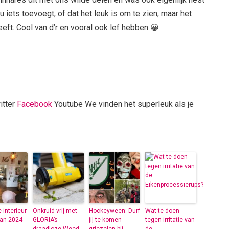
u iets toevoegt, of dat het leuk is om te zien, maar het
ft. Cool van d’r en vooral ook lef hebben 😀
itter
Facebook
Youtube We vinden het superleuk als je
 interieur
Onkruid vrij met
Hockeyween: Durf
Wat te doen
van 2024
GLORIA’s
jij te komen
tegen irritatie van
draadloze Weed-
griezelen bij
de