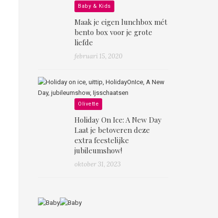
Baby & Kids
Maak je eigen lunchbox mét
bento box voor je grote
liefde
februari 15, 2020
Olivette
Holiday On Ice: A New Day
Laat je betoveren deze
extra feestelijke
jubileumshow!
oktober 31, 2023