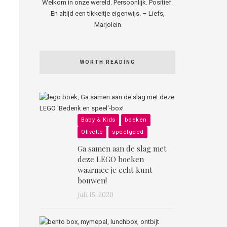
Welkom in onze wereld. Persoonlijk. Positief.
En altijd een tikkeltje eigenwijs. – Liefs,
Marjolein
WORTH READING
Baby & Kids
boeken
Olivette
speelgoed
Ga samen aan de slag met
deze LEGO boeken
waarmee je echt kunt
bouwen!
juli 15, 2020