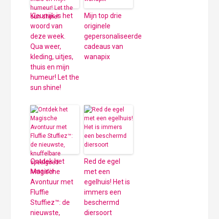
Kleurrijk is het
Mijn top drie
woord van
originele
deze week.
gepersonaliseerde
Qua weer,
cadeaus van
kleding, uitjes,
wanapix
thuis en mijn
humeur! Let the
sun shine!
Ontdek het
Red de egel
Magische
met een
Avontuur met
egelhuis! Het is
Fluffie
immers een
Stuffiez™: de
beschermd
nieuwste,
diersoort