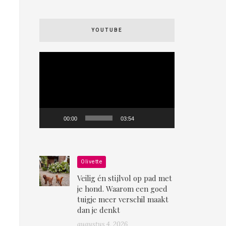
YOUTUBE
Videospeler
00:00
03:54
Olivette
Veilig én stijlvol op pad met
je hond. Waarom een goed
tuigje meer verschil maakt
dan je denkt
augustus 4, 2026