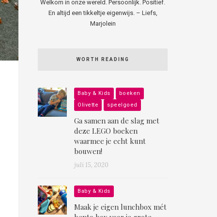
Welkom in onze wereld. Persoonlijk. Positief.
En altijd een tikkeltje eigenwijs. – Liefs,
Marjolein
WORTH READING
Baby & Kids
boeken
Olivette
speelgoed
Ga samen aan de slag met
deze LEGO boeken
waarmee je echt kunt
bouwen!
juli 15, 2020
Baby & Kids
Maak je eigen lunchbox mét
bento box voor je grote