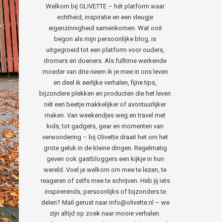
Welkom bij OLIVETTE – hét platform waar
echtheid, inspiratie en een vleugje
eigenzinnigheid samenkomen. Wat ooit
begon als mijn persoonlijke blog, is
uitgegroeid tot een platform voor ouders,
dromers en doeners. Als fulltime werkende
moeder van drie neem ik je mee in ons leven
en deel ik eerlijke verhalen, fijne tips,
bijzondere plekken en producten die het leven
nét een beetje makkelijker of avontuurlijker
maken. Van weekendjes weg en travel met
kids, tot gadgets, gear en momenten van
verwondering – bij Olivette draait het om het
grote geluk in de kleine dingen. Regelmatig
geven ook gastbloggers een kijkje in hun
wereld. Voel je welkom om mee te lezen, te
reageren of zelfs mee te schrijven. Heb jij iets
inspirerends, persoonlijks of bijzonders te
delen? Mail gerust naar info@olivette.nl – we
zijn altijd op zoek naar mooie verhalen.