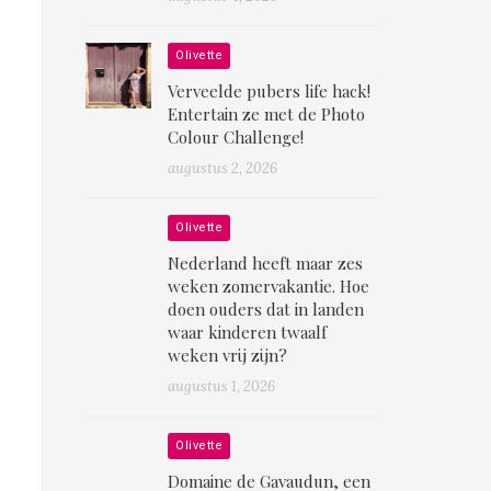
Olivette
Verveelde pubers life hack!
Entertain ze met de Photo
Colour Challenge!
augustus 2, 2026
Olivette
Nederland heeft maar zes
weken zomervakantie. Hoe
doen ouders dat in landen
waar kinderen twaalf
weken vrij zijn?
augustus 1, 2026
Olivette
Domaine de Gavaudun, een