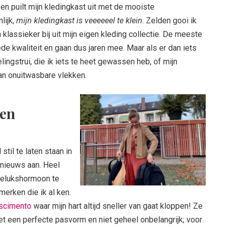
 en puilt mijn kledingkast uit met de mooiste
lijk,
mijn kledingkast is veeeeeel te klein
. Zelden gooi ik
klassieker bij uit mijn eigen kleding collectie. De meeste
ede kwaliteit en gaan dus jaren mee. Maar als er dan iets
velingstrui, die ik iets te heet gewassen heb, of mijn
van onuitwasbare vlekken.
den
stil te laten staan in
s nieuws aan. Heel
gelukshormoon te
 merken die ik al ken.
scimento
waar mijn hart altijd sneller van gaat kloppen! Ze
 met een perfecte pasvorm en niet geheel onbelangrijk; voor