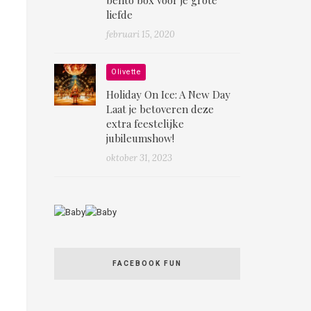
liefde
februari 15, 2020
Olivette
Holiday On Ice: A New Day
Laat je betoveren deze
extra feestelijke
jubileumshow!
oktober 31, 2023
FACEBOOK FUN