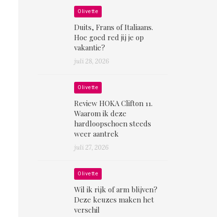
Olivette
Duits, Frans of Italiaans.
Hoe goed red jij je op
vakantie?
juli 28, 2026
Olivette
Review HOKA Clifton 11.
Waarom ik deze
hardloopschoen steeds
weer aantrek
juli 27, 2026
Olivette
Wil ik rijk of arm blijven?
Deze keuzes maken het
verschil