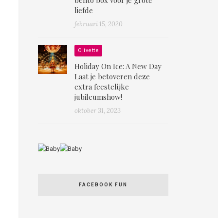
liefde
februari 15, 2020
Olivette
Holiday On Ice: A New Day
Laat je betoveren deze
extra feestelijke
jubileumshow!
oktober 31, 2023
FACEBOOK FUN