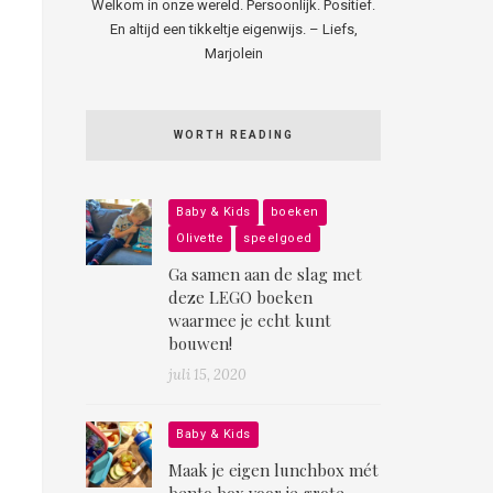
Welkom in onze wereld. Persoonlijk. Positief.
En altijd een tikkeltje eigenwijs. – Liefs,
Marjolein
WORTH READING
Baby & Kids
boeken
Olivette
speelgoed
Ga samen aan de slag met
deze LEGO boeken
waarmee je echt kunt
bouwen!
juli 15, 2020
Baby & Kids
Maak je eigen lunchbox mét
bento box voor je grote