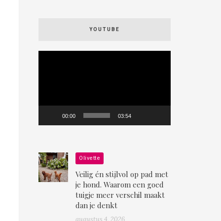
YOUTUBE
Videospeler
00:00
03:54
Olivette
Veilig én stijlvol op pad met
je hond. Waarom een goed
tuigje meer verschil maakt
dan je denkt
augustus 4, 2026