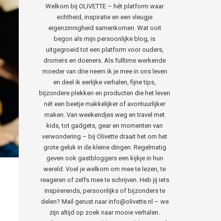
Welkom bij OLIVETTE – hét platform waar
echtheid, inspiratie en een vleugje
eigenzinnigheid samenkomen. Wat ooit
begon als mijn persoonlijke blog, is
uitgegroeid tot een platform voor ouders,
dromers en doeners. Als fulltime werkende
moeder van drie neem ik je mee in ons leven
en deel ik eerlijke verhalen, fijne tips,
bijzondere plekken en producten die het leven
nét een beetje makkelijker of avontuurlijker
maken. Van weekendjes weg en travel met
kids, tot gadgets, gear en momenten van
verwondering – bij Olivette draait het om het
grote geluk in de kleine dingen. Regelmatig
geven ook gastbloggers een kijkje in hun
wereld. Voel je welkom om mee te lezen, te
reageren of zelfs mee te schrijven. Heb jij iets
inspirerends, persoonlijks of bijzonders te
delen? Mail gerust naar info@olivette.nl – we
zijn altijd op zoek naar mooie verhalen.