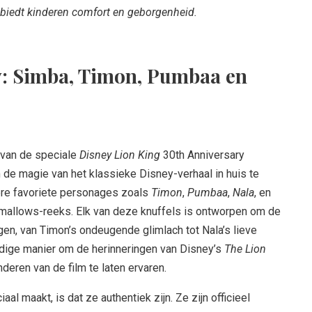
 biedt kinderen comfort en geborgenheid.
y: Simba, Timon, Pumbaa en
van de speciale
Disney Lion King
30th Anniversary
m de magie van het klassieke Disney-verhaal in huis te
ere favoriete personages zoals
Timon
,
Pumbaa
,
Nala
, en
hmallows-reeks. Elk van deze knuffels is ontworpen om de
en, van Timon’s ondeugende glimlach tot Nala’s lieve
dige manier om de herinneringen van Disney’s
The Lion
eren van de film te laten ervaren.
 maakt, is dat ze authentiek zijn. Ze zijn officieel