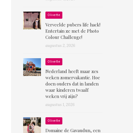
Olivette
Verveelde pubers life hack!
Entertain ze met de Photo
Colour Challenge!
augustus 2, 2026
Olivette
Nederland heeft maar zes
weken zomervakantie. Hoe
doen ouders dat in landen
waar kinderen twaalf
weken vrij zijn?
augustus 1, 2026
Olivette
Domaine de Gavaudun, een