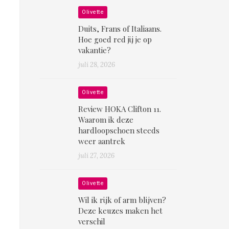
Olivette
Duits, Frans of Italiaans.
Hoe goed red jij je op
vakantie?
juli 28, 2026
Olivette
Review HOKA Clifton 11.
Waarom ik deze
hardloopschoen steeds
weer aantrek
juli 27, 2026
Olivette
Wil ik rijk of arm blijven?
Deze keuzes maken het
verschil