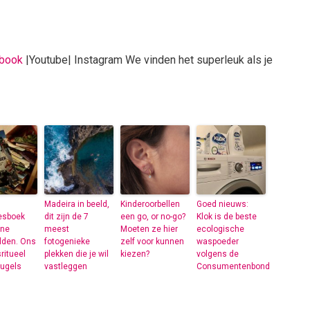
book
|Youtube| Instagram We vinden het superleuk als je
Madeira in beeld,
Kinderoorbellen
Goed nieuws:
eesboek
dit zijn de 7
een go, or no-go?
Klok is de beste
ine
meest
Moeten ze hier
ecologische
lden. Ons
fotogenieke
zelf voor kunnen
waspoeder
ritueel
plekken die je wil
kiezen?
volgens de
leugels
vastleggen
Consumentenbond