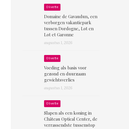
Olivette
Domaine de Gavaudun, een
verborgen vakantiepark
tussen Dordogne, Lot en
Lot et Garonne
augustus 1, 2026
Olivette
Voeding als basis voor
gezond en duurzaam
gewichtsverlies
augustus 1, 2026
Olivette
Slapen als een koning in
Château Optical Center, de
verrassendste tussenstop