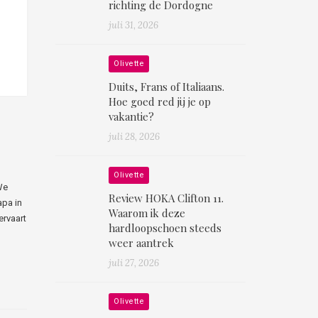
richting de Dordogne
juli 31, 2026
Olivette
Duits, Frans of Italiaans.
Hoe goed red jij je op
vakantie?
juli 28, 2026
Olivette
We
Review HOKA Clifton 11.
apa in
Waarom ik deze
ervaart
hardloopschoen steeds
weer aantrek
juli 27, 2026
Olivette