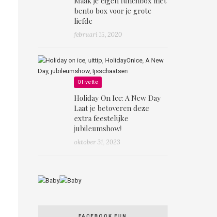
Maak je eigen lunchbox mét
bento box voor je grote
liefde
februari 15, 2020
Olivette
Holiday On Ice: A New Day
Laat je betoveren deze
extra feestelijke
jubileumshow!
oktober 31, 2023
FACEBOOK FUN