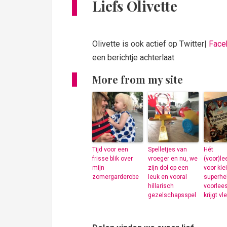
Liefs Olivette
Olivette is ook actief op Twitter|
Face
een berichtje achterlaat
More from my site
Tijd voor een
Spelletjes van
Hét
frisse blik over
vroeger en nu, we
(voor)l
mijn
zijn dol op een
voor kle
zomergarderobe
leuk en vooral
superhe
hillarisch
voorlees
gezelschapsspel
krijgt v