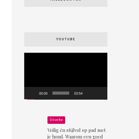
YOUTUBE
Videospeler
00:00
03:54
Olivette
Veilig én stijlvol op pad met
je hond. Waarom een goed