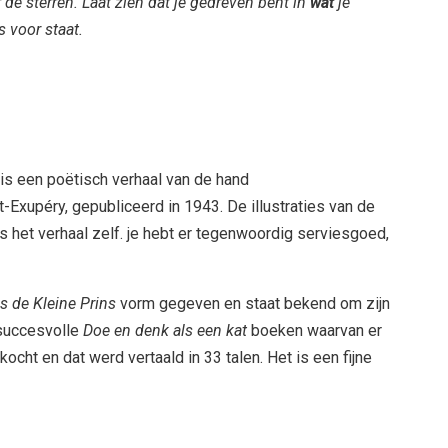
 de sterren. Laat zien dat je gedreven bent in
wat
je
 voor staat.
 is een poëtisch verhaal van de hand
t-Exupéry, gepubliceerd in 1943. De illustraties van de
als het verhaal zelf. je hebt er tegenwoordig serviesgoed,
s de Kleine Prins
vorm gegeven en staat bekend om zijn
 succesvolle
Doe en denk als een kat
boeken waarvan er
cht en dat werd vertaald in 33 talen. Het is een fijne