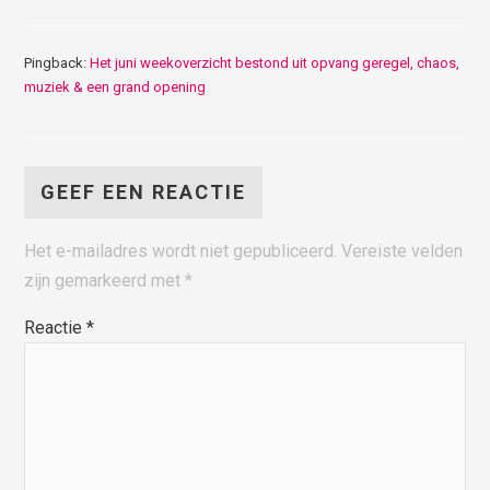
Pingback:
Het juni weekoverzicht bestond uit opvang geregel, chaos,
muziek & een grand opening
GEEF EEN REACTIE
Het e-mailadres wordt niet gepubliceerd.
Vereiste velden
zijn gemarkeerd met
*
Reactie
*