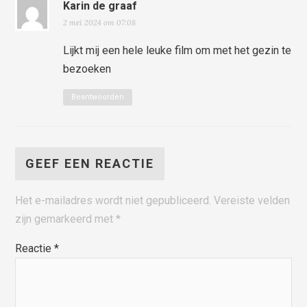
Karin de graaf
2 mei 2024 om 07:08
Lijkt mij een hele leuke film om met het gezin te
bezoeken
Beantwoorden
GEEF EEN REACTIE
Het e-mailadres wordt niet gepubliceerd.
Vereiste velden
zijn gemarkeerd met
*
Reactie
*