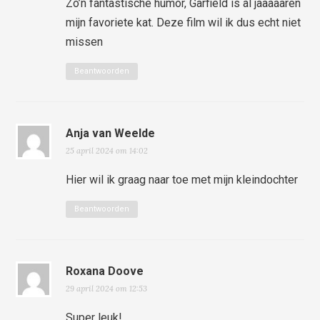
Zo’n fantastische humor, Garfield is al jaaaaaren
mijn favoriete kat. Deze film wil ik dus echt niet
missen
Beantwoorden
Anja van Weelde
25 april 2024 om 14:02
Hier wil ik graag naar toe met mijn kleindochter
Beantwoorden
Roxana Doove
29 april 2024 om 12:53
Super leuk!