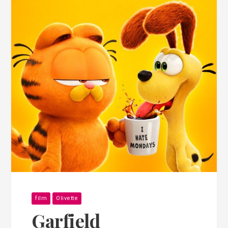
film
Olivette
Garfield