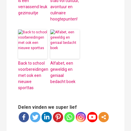
is een
stad vol cultuur,
verrassend leuk
avontuur en
gezinsuitje
culinaire
hoogtepunten!
Back to school
Alfabet, een
voorbereidingen
geweldig en
met ook een
geniaal
nieuwe
bedacht boek
sporttas
Delen vinden we super lief