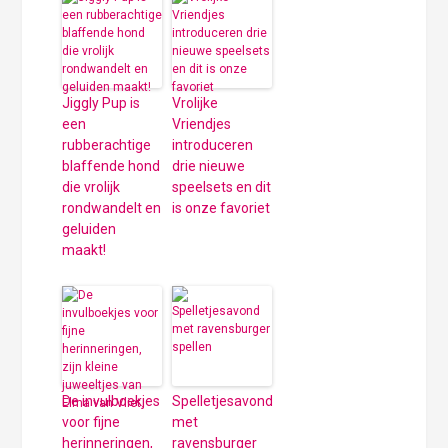
Jiggly Pup is
Vrolijke
een
Vriendjes
rubberachtige
introduceren
blaffende hond
drie nieuwe
die vrolijk
speelsets en dit
rondwandelt en
is onze favoriet
geluiden
maakt!
De invulboekjes
Spelletjesavond
voor fijne
met
herinneringen,
ravensburger