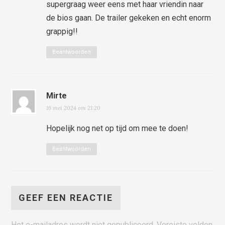
supergraag weer eens met haar vriendin naar
de bios gaan. De trailer gekeken en echt enorm
grappig!!
Beantwoorden
Mirte
16 mei 2024 om 21:20
Hopelijk nog net op tijd om mee te doen!
Beantwoorden
GEEF EEN REACTIE
Het e-mailadres wordt niet gepubliceerd.
Vereiste velden