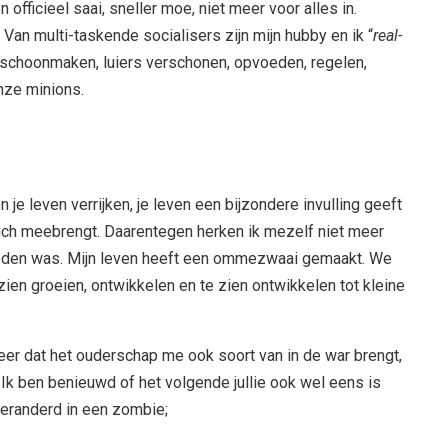
en officieel saai, sneller moe, niet meer voor alles in.
an multi-taskende socialisers zijn mijn hubby en ik “
real-
; schoonmaken, luiers verschonen, opvoeden, regelen,
onze minions.
je leven verrijken, je leven een bijzondere invulling geeft
zich meebrengt. Daarentegen herken ik mezelf niet meer
geleden was. Mijn leven heeft een ommezwaai gemaakt. We
ien groeien, ontwikkelen en te zien ontwikkelen tot kleine
er dat het ouderschap me ook soort van in de war brengt,
 Ik ben benieuwd of het volgende jullie ook wel eens is
veranderd in een zombie;