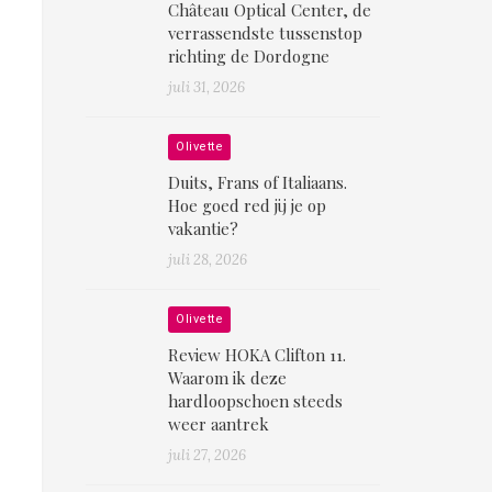
Château Optical Center, de
verrassendste tussenstop
richting de Dordogne
juli 31, 2026
Olivette
Duits, Frans of Italiaans.
Hoe goed red jij je op
vakantie?
juli 28, 2026
Olivette
Review HOKA Clifton 11.
Waarom ik deze
hardloopschoen steeds
weer aantrek
juli 27, 2026