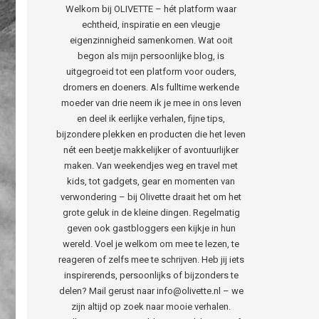
Welkom bij OLIVETTE – hét platform waar
echtheid, inspiratie en een vleugje
eigenzinnigheid samenkomen. Wat ooit
begon als mijn persoonlijke blog, is
uitgegroeid tot een platform voor ouders,
dromers en doeners. Als fulltime werkende
moeder van drie neem ik je mee in ons leven
en deel ik eerlijke verhalen, fijne tips,
bijzondere plekken en producten die het leven
nét een beetje makkelijker of avontuurlijker
maken. Van weekendjes weg en travel met
kids, tot gadgets, gear en momenten van
verwondering – bij Olivette draait het om het
grote geluk in de kleine dingen. Regelmatig
geven ook gastbloggers een kijkje in hun
wereld. Voel je welkom om mee te lezen, te
reageren of zelfs mee te schrijven. Heb jij iets
inspirerends, persoonlijks of bijzonders te
delen? Mail gerust naar info@olivette.nl – we
zijn altijd op zoek naar mooie verhalen.