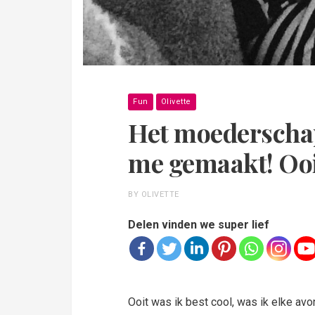
Fun
Olivette
Het moederschap
me gemaakt! Ooit
BY OLIVETTE
Delen vinden we super lief
Ooit was ik best cool, was ik elke avo