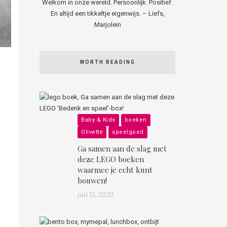
Welkom in onze wereld. Persoonlijk. Positief.
En altijd een tikkeltje eigenwijs. – Liefs,
Marjolein
WORTH READING
Baby & Kids
boeken
Olivette
speelgoed
Ga samen aan de slag met
deze LEGO boeken
waarmee je echt kunt
bouwen!
juli 15, 2020