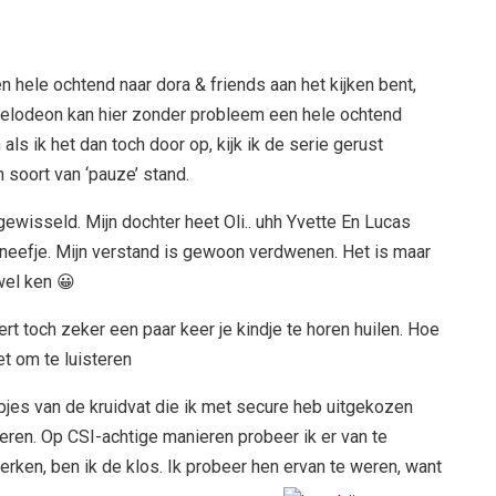
 hele ochtend naar dora & friends aan het kijken bent,
ckelodeon kan hier zonder probleem een hele ochtend
als ik het dan toch door op, kijk ik de serie gerust
n soort van ‘pauze’ stand.
wisseld. Mijn dochter heet Oli.. uhh Yvette En Lucas
n neefje. Mijn verstand is gewoon verdwenen. Het is maar
wel ken 😀
 toch zeker een paar keer je kindje te horen huilen. Hoe
t om te luisteren
jes van de kruidvat die ik met secure heb uitgekozen
eren. Op CSI-achtige manieren probeer ik er van te
rken, ben ik de klos. Ik probeer hen ervan te weren, want