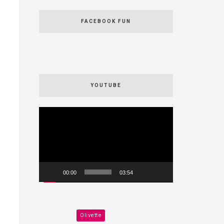
FACEBOOK FUN
YOUTUBE
Videospeler
00:00
03:54
Olivette