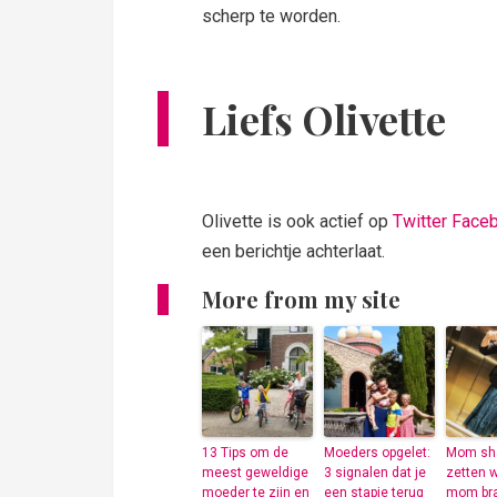
scherp te worden.
Liefs Olivette
Olivette is ook actief op
Twitter
Face
een berichtje achterlaat.
More from my site
13 Tips om de
Moeders opgelet:
Mom sh
meest geweldige
3 signalen dat je
zetten 
moeder te zijn en
een stapje terug
mom bra