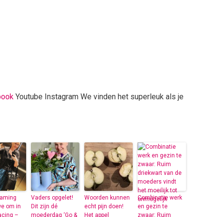
book
Youtube Instagram We vinden het superleuk als je
aming
Vaders opgelet!
Woorden kunnen
Combinatie werk
we om in
Dit zijn dé
echt pijn doen!
en gezin te
cing –
moederdag ‘Go &
Het appel
zwaar: Ruim