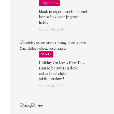
Baby & Kids
Maak je eigen lunchbox mét
bento box voor je grote
liefde
februari 15, 2020
Olivette
Holiday On Ice: A New Day
Laat je betoveren deze
extra feestelijke
jubileumshow!
oktober 31, 2023