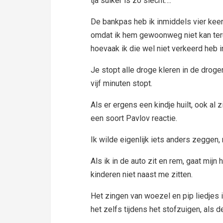
tja suiker is zo slecht….
De bankpas heb ik inmiddels vier kee
omdat ik hem gewoonweg niet kan teru
hoevaak ik die wel niet verkeerd heb i
Je stopt alle droge kleren in de droge
vijf minuten stopt.
Als er ergens een kindje huilt, ook al z
een soort Pavlov reactie.
Ik wilde eigenlijk iets anders zeggen, m
Als ik in de auto zit en rem, gaat mijn
kinderen niet naast me zitten.
Het zingen van woezel en pip liedjes i
het zelfs tijdens het stofzuigen, als d