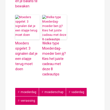
en je balans te
bewaken
Moeders
Welke type
opgelet: 3
Moederdag-
signalen dat je
moeder ben jij?
een stapje
Kies het juiste
terug moet
cadeau met
doen
deze 8
cadeautips
moederdag
moederschap
vaderdag
verrassing