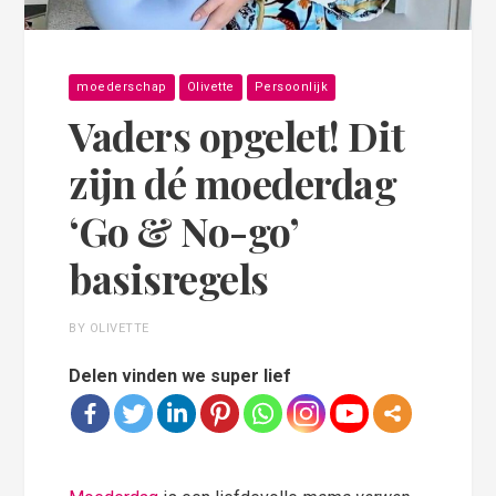
moederschap
Olivette
Persoonlijk
Vaders opgelet! Dit
zijn dé moederdag
‘Go & No-go’
basisregels
BY OLIVETTE
Delen vinden we super lief