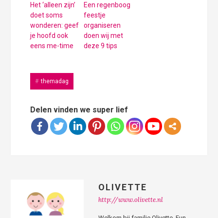
Het ‘alleen zijn’
Een regenboog
doet soms
feestje
wonderen: geef
organiseren
je hoofd ook
doen wij met
eens me-time
deze 9 tips
themadag
Delen vinden we super lief
OLIVETTE
http://www.olivette.nl
Welkom bij familie Olivette, Fun,