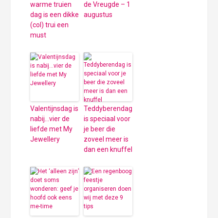
warme truien
de Vreugde – 1
dag is een dikke
augustus
(col) trui een
must
Valentijnsdag is
Teddyberendag
nabij…vier de
is speciaal voor
liefde met My
je beer die
Jewellery
zoveel meer is
dan een knuffel