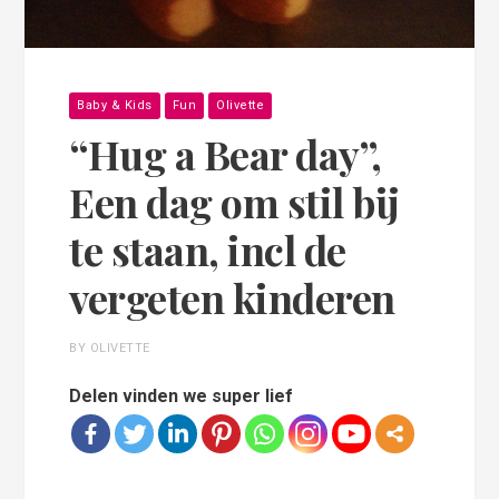
Baby & Kids
Fun
Olivette
“Hug a Bear day”,
Een dag om stil bij
te staan, incl de
vergeten kinderen
BY OLIVETTE
Delen vinden we super lief