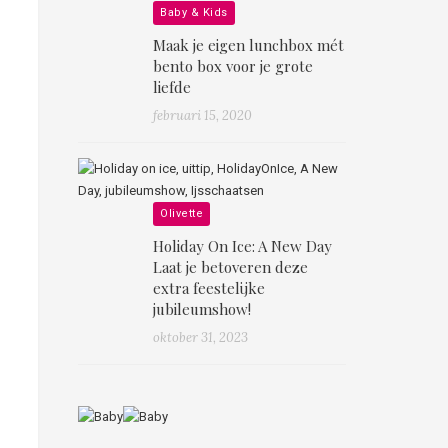
Baby & Kids
Maak je eigen lunchbox mét
bento box voor je grote
liefde
februari 15, 2020
Olivette
Holiday On Ice: A New Day
Laat je betoveren deze
extra feestelijke
jubileumshow!
oktober 31, 2023