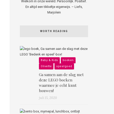
Welkom in onze wereld. Persoonlijk. Positief.
En altijd een tikkeltje eigenwijs. – Liefs,
Marjolein
WORTH READING
Baby & Kids
boeken
Olivette
speelgoed
Ga samen aan de slag met
deze LEGO boeken
waarmee je echt kunt
bouwen!
juli 15, 2020