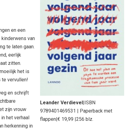
gingen en een
 kinderwens van
ng te laten gaan.
d, eerlijk
aat zitten.
moeilijk het is
te vervullen!
weg en schrijft
uchtbare
Leander Verdievel
|ISBN
t zijn vrouw
9789401469531 | Paperback met
in het verhaal
flappen|€ 19,99 |256 blz.
n herkenning in