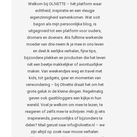
Welkom bij OLIVETTE – hét platform waar
echtheid, inspiratie en een vleugje
eigenzinnigheid samenkomen. Wat ooit
begon als mijn persoonlijke blog, is
uitgegroeid tot een platform voor ouders,
dromers en doeners. Als fulltime werkende
moeder van drie neem ik je mee in ons leven
en deel ik eerlijke verhalen, fijne tips,
bijzondere plekken en producten die het leven
nét een beetje makkelijker of avontuurlijker
maken. Van weekendjes weg en travel met
kids, tot gadgets, gear en momenten van
verwondering – bij Olivette draait het om het
grote geluk in de kleine dingen. Regelmatig
geven ook gastbloggers een kijkje in hun
wereld. Voel je welkom om mee te lezen, te
reageren of zelfs mee te schrijven. Heb jij iets
inspirerends, persoonlijks of bijzonders te
delen? Mail gerust naar info@olivette.nl – we
zijn altijd op zoek naar mooie verhalen.