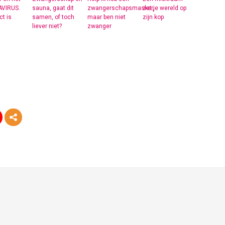
VIRUS.
sauna, gaat dit
zwangerschapsmasker,
zet je wereld op
t is
samen, of toch
maar ben niet
zijn kop
liever niet?
zwanger