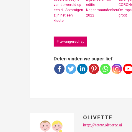
van de wereld op
editie
CORONA
een rij. Sommigen
Negenmaandenbeurs
De impac
zijn net een
2022
groot
kleuter
zwangerschap
Delen vinden we super lief
OLIVETTE
http://www.olivette.nl