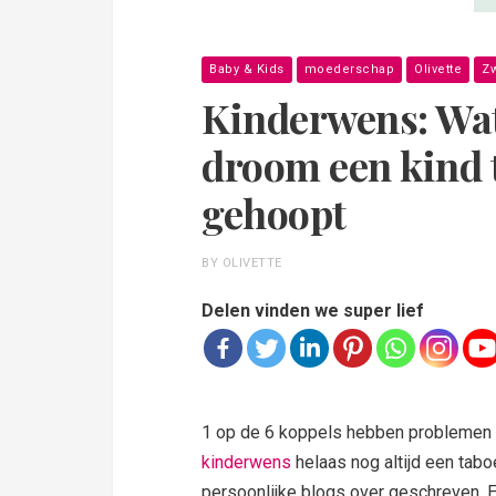
Baby & Kids
moederschap
Olivette
Z
Kinderwens: Wat
droom een kind t
gehoopt
BY OLIVETTE
Delen vinden we super lief
1 op de 6 koppels hebben problemen om
kinderwens
helaas nog altijd een taboe
persoonlijke blogs over geschreven. En