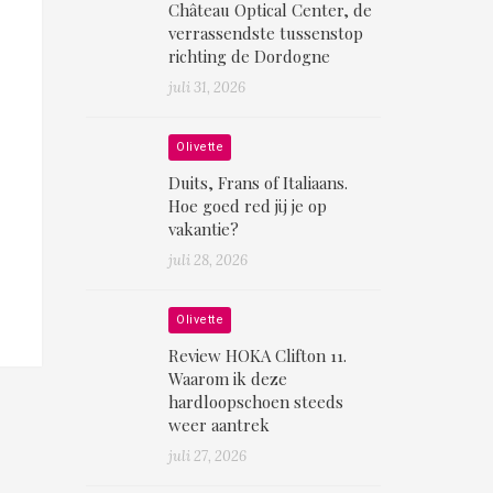
Château Optical Center, de
verrassendste tussenstop
richting de Dordogne
juli 31, 2026
Olivette
Duits, Frans of Italiaans.
Hoe goed red jij je op
vakantie?
juli 28, 2026
Olivette
Review HOKA Clifton 11.
Waarom ik deze
hardloopschoen steeds
weer aantrek
juli 27, 2026