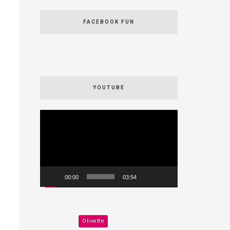
FACEBOOK FUN
YOUTUBE
Videospeler
00:00
03:54
Olivette