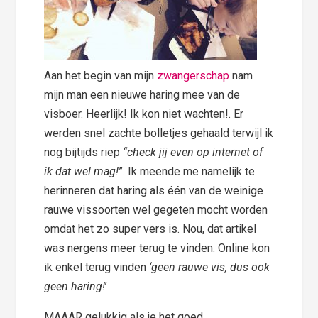
Aan het begin van mijn
zwangerschap
nam
mijn man een nieuwe haring mee van de
visboer. Heerlijk! Ik kon niet wachten!. Er
werden snel zachte bolletjes gehaald terwijl ik
nog bijtijds riep
“check jij even op internet of
ik dat wel mag!
”. Ik meende me namelijk te
herinneren dat haring als één van de weinige
rauwe vissoorten wel gegeten mocht worden
omdat het zo super vers is. Nou, dat artikel
was nergens meer terug te vinden. Online kon
ik enkel terug vinden
‘geen rauwe vis, dus ook
geen haring!
’
MAAAR gelukkig als je het goed