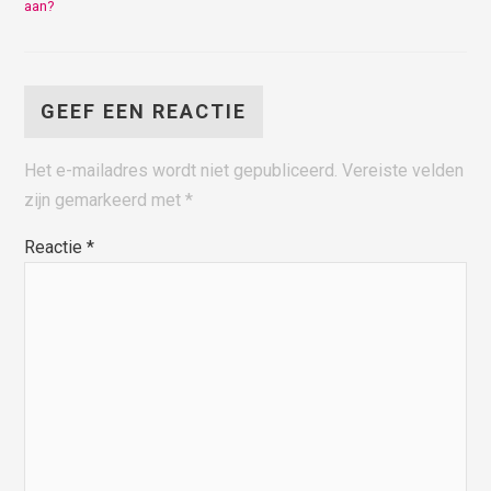
aan?
GEEF EEN REACTIE
Het e-mailadres wordt niet gepubliceerd.
Vereiste velden
zijn gemarkeerd met
*
Reactie
*