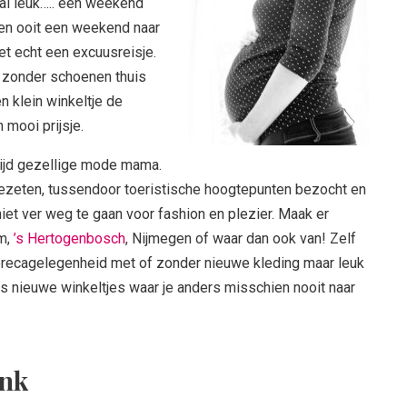
al leuk….. een weekend
en ooit een weekend naar
et echt een excuusreisje.
s zonder schoenen thuis
n klein winkeltje de
mooi prijsje.
ltijd gezellige mode mama.
gezeten, tussendoor toeristische hoogtepunten bezocht en
niet ver weg te gaan voor fashion en plezier. Maak er
m,
’s Hertogenbosch
, Nijmegen of waar dan ook van! Zelf
horecagelegenheid met of zonder nieuwe kleding maar leuk
ns nieuwe winkeltjes waar je anders misschien nooit naar
ank