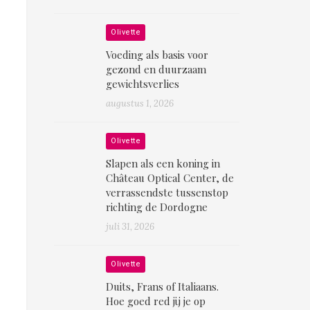
Olivette
Voeding als basis voor
gezond en duurzaam
gewichtsverlies
augustus 1, 2026
Olivette
Slapen als een koning in
Château Optical Center, de
verrassendste tussenstop
richting de Dordogne
juli 31, 2026
Olivette
Duits, Frans of Italiaans.
Hoe goed red jij je op