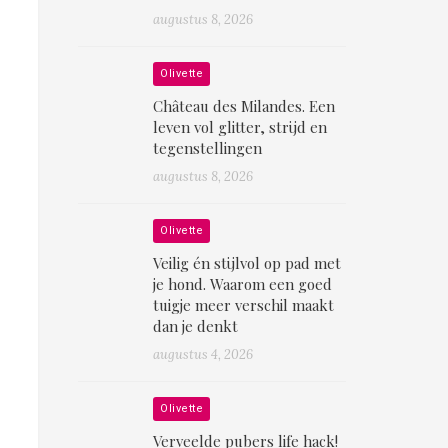
augustus 8, 2026
Olivette
Château des Milandes. Een
leven vol glitter, strijd en
tegenstellingen
augustus 8, 2026
Olivette
Veilig én stijlvol op pad met
je hond. Waarom een goed
tuigje meer verschil maakt
dan je denkt
augustus 4, 2026
Olivette
Verveelde pubers life hack!