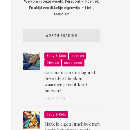
Welkom in onze wereld. Persoonlijk. Positief.
En altijd een tikkeltje eigenwijs. – Liefs,
Marjolein
WORTH READING
Baby & Kids
boeken
Olivette
speelgoed
Ga samen aan de slag met
deze LEGO boeken
waarmee je echt kunt
bouwen!
juli 15, 2020
Baby & Kids
Maak je eigen lunchbox mét
bento box voor je grote