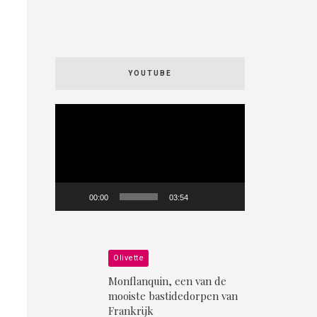
YOUTUBE
Videospeler
00:00
03:54
Olivette
Monflanquin, een van de
mooiste bastidedorpen van
Frankrijk