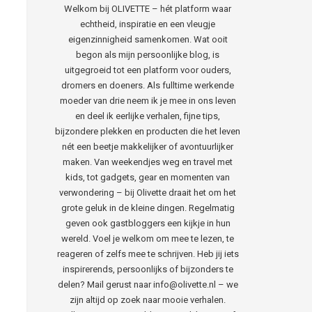
Welkom bij OLIVETTE – hét platform waar
echtheid, inspiratie en een vleugje
eigenzinnigheid samenkomen. Wat ooit
begon als mijn persoonlijke blog, is
uitgegroeid tot een platform voor ouders,
dromers en doeners. Als fulltime werkende
moeder van drie neem ik je mee in ons leven
en deel ik eerlijke verhalen, fijne tips,
bijzondere plekken en producten die het leven
nét een beetje makkelijker of avontuurlijker
maken. Van weekendjes weg en travel met
kids, tot gadgets, gear en momenten van
verwondering – bij Olivette draait het om het
grote geluk in de kleine dingen. Regelmatig
geven ook gastbloggers een kijkje in hun
wereld. Voel je welkom om mee te lezen, te
reageren of zelfs mee te schrijven. Heb jij iets
inspirerends, persoonlijks of bijzonders te
delen? Mail gerust naar info@olivette.nl – we
zijn altijd op zoek naar mooie verhalen.