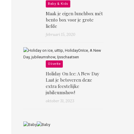
Baby & Kids
Maak je eigen lunchbox mét
bento box voor je grote
liefde
februari 15, 2020
Olivette
Holiday On Ice: A New Day
Laat je betoveren deze
extra feestelijke
jubileumshow!
oktober 31, 2023