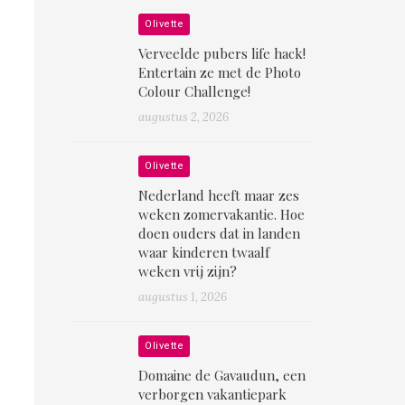
Olivette
Verveelde pubers life hack!
Entertain ze met de Photo
Colour Challenge!
augustus 2, 2026
Olivette
Nederland heeft maar zes
weken zomervakantie. Hoe
doen ouders dat in landen
waar kinderen twaalf
weken vrij zijn?
augustus 1, 2026
Olivette
Domaine de Gavaudun, een
verborgen vakantiepark