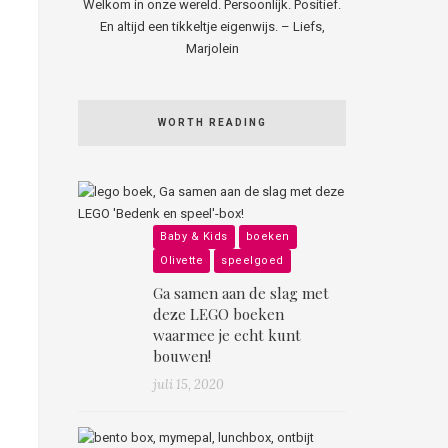
Welkom in onze wereld. Persoonlijk. Positief.
En altijd een tikkeltje eigenwijs. – Liefs,
Marjolein
WORTH READING
Baby & Kids
boeken
Olivette
speelgoed
Ga samen aan de slag met
deze LEGO boeken
waarmee je echt kunt
bouwen!
juli 15, 2020