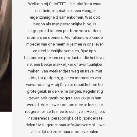
Welkom bij OLIVETTE – hét platform waar
echtheid, inspiratie en een vleugje
eigenzinnigheid samenkomen. Wat ooit
begon als mijn persoonlijke blog, is
uitgegroeid tot een platform voor ouders,
dromers en doeners. Als fulltime werkende
moeder van drie neem ik je mee in ons leven
en deel ik eerlijke verhalen, fijne tips,
bijzondere plekken en producten die het leven
nét een beetje makkelijker of avontuurlijker
maken. Van weekendjes weg en travel met
kids, tot gadgets, gear en momenten van
verwondering – bij Olivette draait het om het
grote geluk in de kleine dingen. Regelmatig
geven ook gastbloggers een kijkje in hun
wereld. Voel je welkom om mee te lezen, te
reageren of zelfs mee te schrijven. Heb jij iets
inspirerends, persoonlijks of bijzonders te
delen? Mail gerust naar info@olivette.nl – we
zijn altijd op zoek naar mooie verhalen.