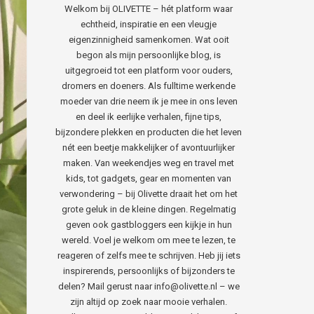
Welkom bij OLIVETTE – hét platform waar
echtheid, inspiratie en een vleugje
eigenzinnigheid samenkomen. Wat ooit
begon als mijn persoonlijke blog, is
uitgegroeid tot een platform voor ouders,
dromers en doeners. Als fulltime werkende
moeder van drie neem ik je mee in ons leven
en deel ik eerlijke verhalen, fijne tips,
bijzondere plekken en producten die het leven
nét een beetje makkelijker of avontuurlijker
maken. Van weekendjes weg en travel met
kids, tot gadgets, gear en momenten van
verwondering – bij Olivette draait het om het
grote geluk in de kleine dingen. Regelmatig
geven ook gastbloggers een kijkje in hun
wereld. Voel je welkom om mee te lezen, te
reageren of zelfs mee te schrijven. Heb jij iets
inspirerends, persoonlijks of bijzonders te
delen? Mail gerust naar info@olivette.nl – we
zijn altijd op zoek naar mooie verhalen.