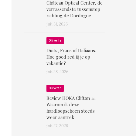
Château Optical Center, de
verrassendste tussenstop
richting de Dordogne
juli 31, 2026
Olivette
Duits, Frans of Italiaans.
Hoe goed red jij je op
vakantie?
juli 28, 2026
Olivette
Review HOKA Clifton 11.
Waarom ik deze
hardloopschoen steeds
weer aantrek
juli 27, 2026