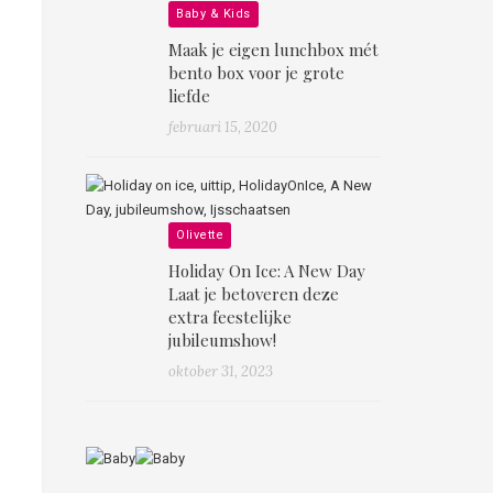
Baby & Kids
Maak je eigen lunchbox mét
bento box voor je grote
liefde
februari 15, 2020
Olivette
Holiday On Ice: A New Day
Laat je betoveren deze
extra feestelijke
jubileumshow!
oktober 31, 2023