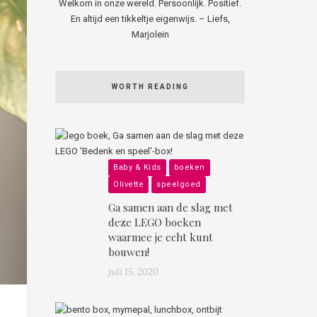
Welkom in onze wereld. Persoonlijk. Positief.
En altijd een tikkeltje eigenwijs. – Liefs,
Marjolein
WORTH READING
Baby & Kids
boeken
Olivette
speelgoed
Ga samen aan de slag met
deze LEGO boeken
waarmee je echt kunt
bouwen!
juli 15, 2020