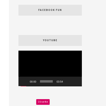
FACEBOOK FUN
YOUTUBE
Videospeler
00:00
03:54
Olivette