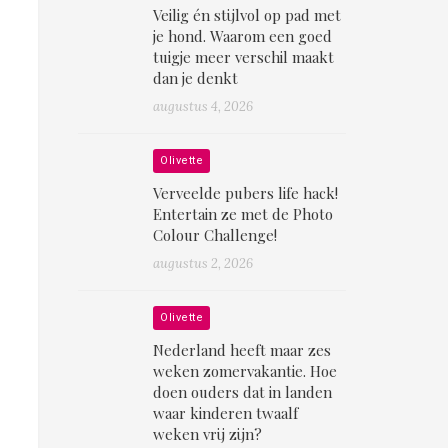
Veilig én stijlvol op pad met
je hond. Waarom een goed
tuigje meer verschil maakt
dan je denkt
augustus 4, 2026
Olivette
Verveelde pubers life hack!
Entertain ze met de Photo
Colour Challenge!
augustus 2, 2026
Olivette
Nederland heeft maar zes
weken zomervakantie. Hoe
doen ouders dat in landen
waar kinderen twaalf
weken vrij zijn?