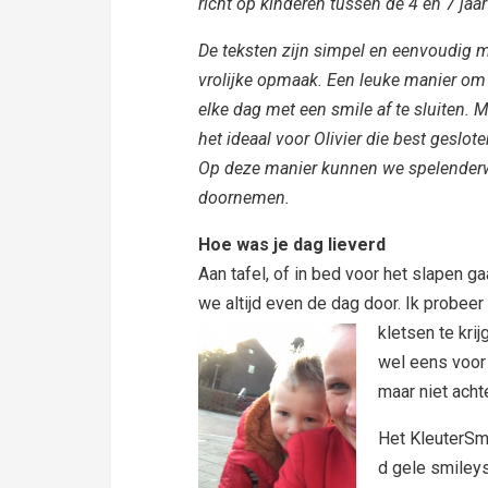
richt op kinderen tussen de 4 en 7 jaar
De teksten zijn simpel en eenvoudig 
vrolijke opmaak. Een leuke manier om 
elke dag met een smile af te sluiten. M
het ideaal voor Olivier die best geslote
Op deze manier kunnen we spelenderw
doornemen.
Hoe was je dag lieverd
Aan tafel, of in bed voor het slapen 
we altijd even de dag door. Ik probee
kletsen te krij
wel eens voor d
maar niet acht
Het KleuterSmo
d gele smileys 