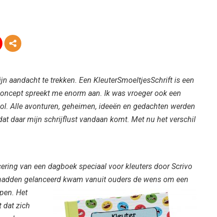
jn aandacht te trekken. Een KleuterSmoeltjesSchrift is een
 concept spreekt me enorm aan. Ik was vroeger ook een
ol. Alle avonturen,
geheimen, ideeën en gedachten werden
at daar mijn schrijflust vandaan komt. Met nu het verschil
cering van een dagboek speciaal voor kleuters door Scrivo
t hadden gelanceerd kwam vanuit ouders de wens
om een
rpen. Het
t dat zich