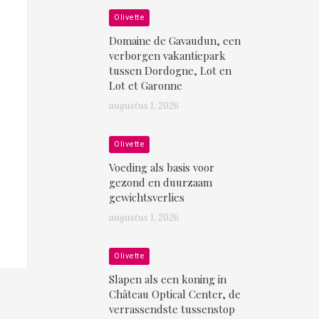
Olivette
Domaine de Gavaudun, een
verborgen vakantiepark
tussen Dordogne, Lot en
Lot et Garonne
augustus 1, 2026
Olivette
Voeding als basis voor
gezond en duurzaam
gewichtsverlies
augustus 1, 2026
Olivette
Slapen als een koning in
Château Optical Center, de
verrassendste tussenstop