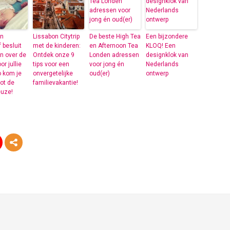
en
Lissabon Citytrip
De beste High Tea
Een bijzondere
f besluit
met de kinderen:
en Afternoon Tea
KLOQ! Een
 over de
Ontdek onze 9
Londen adressen
designklok van
r jullie
tips voor een
voor jong én
Nederlands
o kom je
onvergetelijke
oud(er)
ontwerp
ot de
familievakantie!
euze!