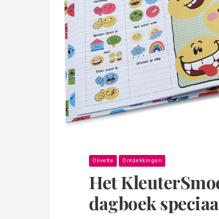
Olivette
Ontdekkingen
Het KleuterSmoel
dagboek speciaal