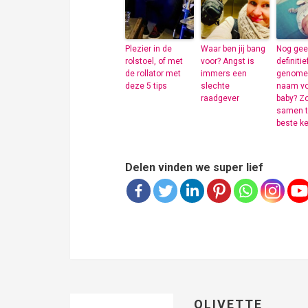
Plezier in de
Waar ben jij bang
Nog ge
rolstoel, of met
voor? Angst is
definitie
de rollator met
immers een
genomen
deze 5 tips
slechte
naam voo
raadgever
baby? Z
samen t
beste k
Delen vinden we super lief
OLIVETTE