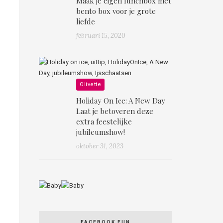
Maak je eigen lunchbox mét
bento box voor je grote
liefde
februari 15, 2020
Olivette
Holiday On Ice: A New Day
Laat je betoveren deze
extra feestelijke
jubileumshow!
oktober 31, 2023
FACEBOOK FUN