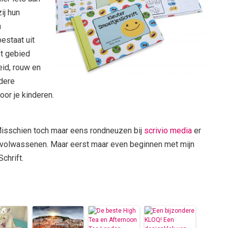
ij hun
a
estaat uit
t gebied
id, rouw en
ndere
oor je kinderen.
 Misschien toch maar eens rondneuzen bij
scrivio media
er
or volwassenen. Maar eerst maar even beginnen met mijn
chrift.