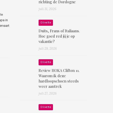
richting de Dordogne
juli 31, 2026
We
apa in
Olivette
ervaart
Duits, Frans of Italiaans.
Hoe goed red jij je op
vakantie?
juli 28, 2026
Olivette
Review HOKA Clifton 11.
Waarom ik deze
hardloopschoen steeds
weer aantrek
juli 27, 2026
Olivette