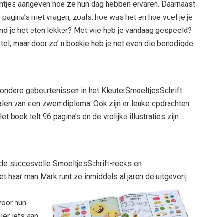
intjes aangeven hoe ze hun dag hebben ervaren. Daarnaast
 pagina’s met vragen, zoals: hoe was het en hoe voel je je
nd je het eten lekker? Met wie heb je vandaag gespeeld?
 stel, maar door zo’ n boekje heb je net even die benodigde
jzondere gebeurtenissen in het KleuterSmoeltjesSchrift.
halen van een zwemdiploma. Ook zijn er leuke opdrachten
et boek telt 96 pagina’s en de vrolijke illustraties zijn
r de succesvolle SmoeltjesSchrift-reeks en
et haar man Mark runt ze
inmiddels al jaren de uitgeverij
voor hun
er iets aan