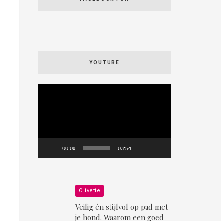
YOUTUBE
Videospeler
00:00
03:54
Olivette
Veilig én stijlvol op pad met
je hond. Waarom een goed