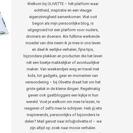
Welkom bij OLIVETTE – hét platform waar
echtheid, inspiratie en een vleugje
eigenzinnigheid samenkomen. Wat ooit
begon als mijn persoonlijke blog, is
uitgegroeid tot een platform voor ouders,
dromers en doeners. Als fulltime werkende
moeder van drie neem ik je mee in ons leven
en deel ik eerlijke verhalen, fijne tips,
bijzondere plekken en producten die het leven
nét een beetje makkelijker of avontuurlijker
maken. Van weekendjes weg en travel met
kids, tot gadgets, gear en momenten van
verwondering – bij Olivette draait het om het
grote geluk in de kleine dingen. Regelmatig
geven ook gastbloggers een kijkje in hun
wereld. Voel je welkom om mee te lezen, te
reageren of zelfs mee te schrijven. Heb jij iets
inspirerends, persoonlijks of bijzonders te
delen? Mail gerust naar info@olivette.nl – we
zijn altijd op zoek naar mooie verhalen.