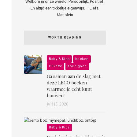
Welkom in onze wereld. Persoonlijk. Positief.
En altijd een tikkeltje eigenwijs. – Liefs,
Marjolein
WORTH READING
Baby & Kids
boeken
Olivette
speelgoed
Ga samen aan de slag met
deze LEGO boeken
waarmee je echt kunt
bouwen!
juli 15, 2020
Baby & Kids