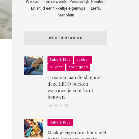
Welkom in onze wereld. Persoonlijk. Positief.
En altijd een tikkeltje eigenwijs. – Liefs,
Marjolein
WORTH READING
Baby & Kids
boeken
Olivette
speelgoed
Ga samen aan de slag met
deze LEGO boeken
waarmee je echt kunt
bouwen!
juli 15, 2020
Baby & Kids
Maak je eigen lunchbox mét
bento box voor je grote