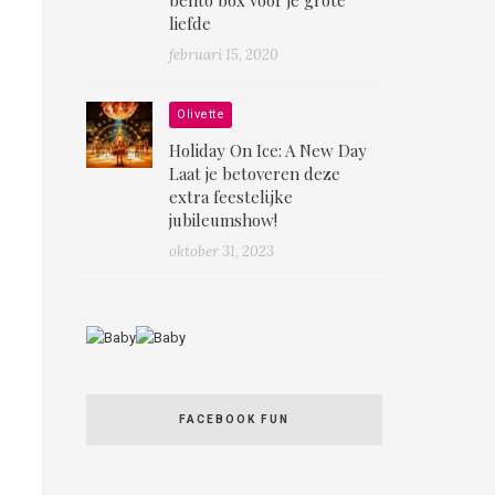
liefde
februari 15, 2020
Olivette
Holiday On Ice: A New Day
Laat je betoveren deze
extra feestelijke
jubileumshow!
oktober 31, 2023
FACEBOOK FUN