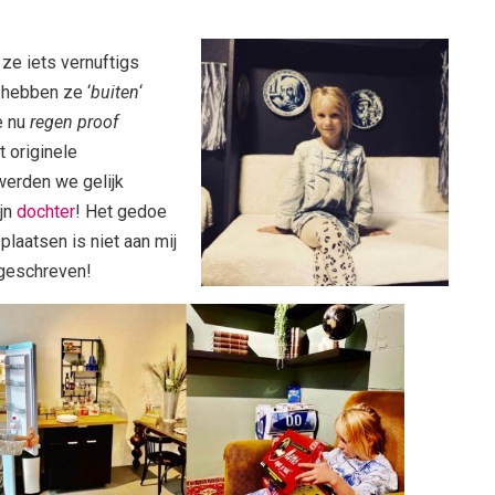
ze iets vernuftigs
hebben ze ‘
buiten
‘
je nu
regen proof
t originele
erden we gelijk
ijn
dochter
! Het gedoe
plaatsen is niet aan mij
 geschreven!