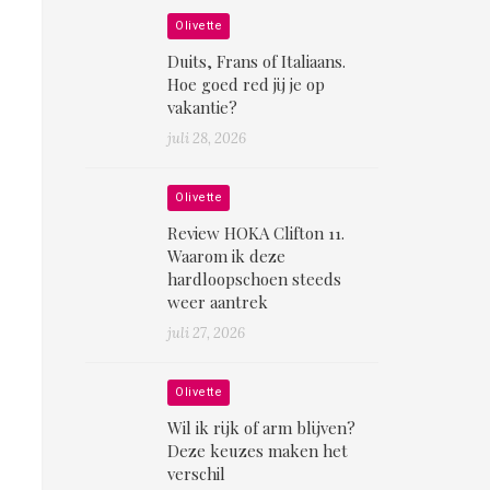
Olivette
Duits, Frans of Italiaans.
Hoe goed red jij je op
vakantie?
juli 28, 2026
Olivette
Review HOKA Clifton 11.
Waarom ik deze
hardloopschoen steeds
weer aantrek
juli 27, 2026
Olivette
Wil ik rijk of arm blijven?
Deze keuzes maken het
verschil