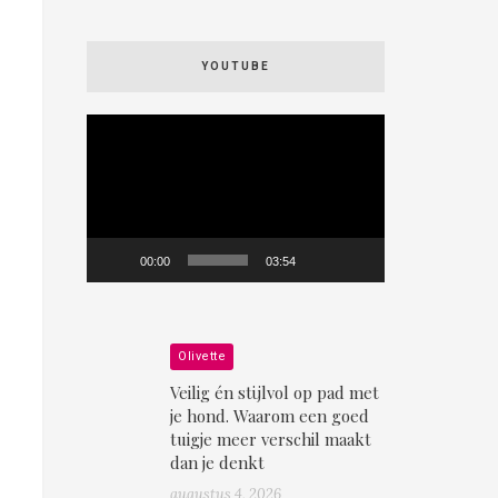
YOUTUBE
Videospeler
00:00
03:54
Olivette
Veilig én stijlvol op pad met
je hond. Waarom een goed
tuigje meer verschil maakt
dan je denkt
augustus 4, 2026