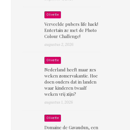
Olivette
Verveelde pubers life hack!
Entertain ze met de Photo
Colour Challenge!
augustus 2, 2026
Olivette
Nederland heeft maar zes
weken zomervakantie. Hoe
doen ouders dat in landen
waar kinderen twaalf
weken vrij zijn?
augustus 1, 2026
Olivette
Domaine de Gavaudun, een