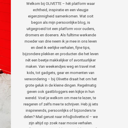
Welkom bij OLIVETTE – hét platform waar
echtheid, inspiratie en een vleugje
eigenzinnigheid samenkomen. Wat ooit
begon als mijn persoonlijke blog, is
uitgegroeid tot een platform voor ouders,
dromers en doeners. Als fulltime werkende
moeder van drie neem ik je mee in ons leven
en deel ik eerlijke verhalen, fijne tips,
bijzondere plekken en producten die het leven
nét een beetje makkelijker of avontuurlijker
maken. Van weekendjes weg en travel met
kids, tot gadgets, gear en momenten van
verwondering – bij Olivette draait het om het
grote geluk in de kleine dingen. Regelmatig
geven ook gastbloggers een kijkje in hun
wereld. Voel je welkom om mee te lezen, te
reageren of zelfs mee te schrijven. Heb jij iets
inspirerends, persoonlijks of bijzonders te
delen? Mail gerust naar info@olivette.nl – we
zijn altijd op zoek naar mooie verhalen.