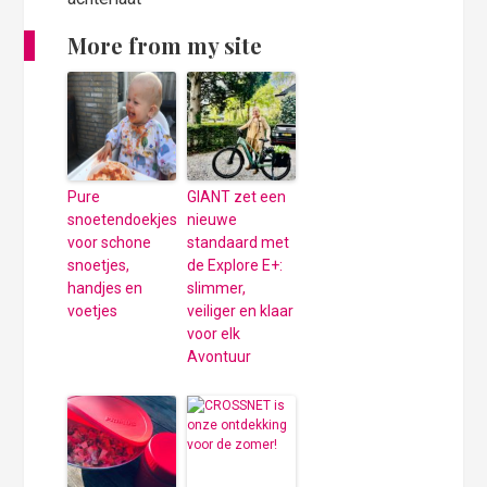
More from my site
Pure
GIANT zet een
snoetendoekjes
nieuwe
voor schone
standaard met
snoetjes,
de Explore E+:
handjes en
slimmer,
voetjes
veiliger en klaar
voor elk
Avontuur