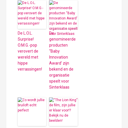
De L.O.L.
De
Surprise!
genomineerde
O.M.G.-pop
producten
verovert de
“Baby
wereld met
Innovation
hippe
Award’ zijn
verrassingen!
bekend en de
organisatie
speelt voor
Sinterklaas