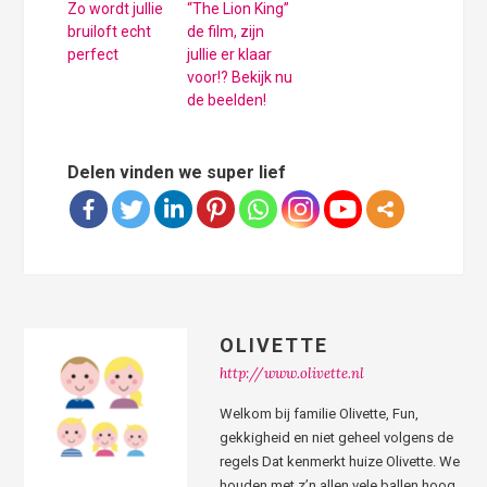
Zo wordt jullie
“The Lion King”
bruiloft echt
de film, zijn
perfect
jullie er klaar
voor!? Bekijk nu
de beelden!
Delen vinden we super lief
OLIVETTE
http://www.olivette.nl
Welkom bij familie Olivette, Fun,
gekkigheid en niet geheel volgens de
regels Dat kenmerkt huize Olivette. We
houden met z’n allen vele ballen hoog,