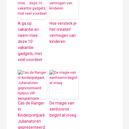
Ik ga op
Hoe versterk je
vakantie en
het creatief
neem mee …
vermogen van
deze 10
kinderen
vakantie
gadgets, met
veel voordeel
Cas de Ranger
De magie van
in
eenhoorns
Kinderpretpark
begint al vroeg
Julianatoren
gepresenteerd